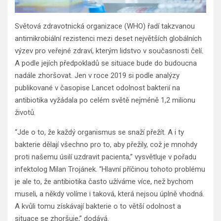
Světová zdravotnická organizace (WHO) řadí takzvanou
antimikrobiální rezistenci mezi deset největších globálních
výzev pro veřejné zdraví, kterým lidstvo v současnosti čelí.
A podle jejích předpokladů se situace bude do budoucna
nadále zhoršovat. Jen v roce 2019 si podle analýzy
publikované v časopise Lancet odolnost bakterií na
antibiotika vyžádala po celém světě nejméně 1,2 milionu
životů.
“Jde o to, že každý organismus se snaží přežít. A i ty
bakterie dělají všechno pro to, aby přežily, což je mnohdy
proti našemu úsilí uzdravit pacienta,” vysvětluje v pořadu
infektolog Milan Trojánek. “Hlavní příčinou tohoto problému
je ale to, že antibiotika často užíváme více, než bychom
museli, a někdy volíme i taková, která nejsou úplně vhodná.
A kvůli tomu získávají bakterie o to větší odolnost a
situace se zhoršuje,” dodává.