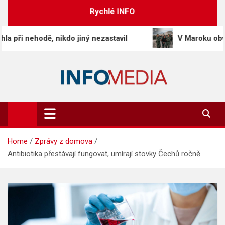
Skip
Rychlé INFO
to
content
ehodě, nikdo jiný nezastavil
V Maroku obvinili na 9
Info-Media.cz
Zprávy, media a souvislosti dneška
Home
Zprávy z domova
Antibiotika přestávají fungovat, umírají stovky Čechů ročně