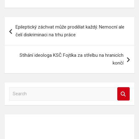
Navigace
Epileptický záchvat může prodělat každý. Nemocní ale
pro
čelí diskriminaci na trhu práce
příspěvek
Stíhání ideologa KSČ Fojtíka za střelbu na hranicích
končí
S
e
a
r
c
h