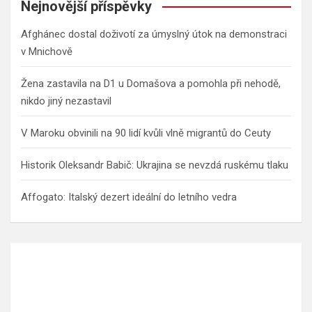
Nejnovější příspěvky
Afghánec dostal doživotí za úmyslný útok na demonstraci
v Mnichově
Žena zastavila na D1 u Domašova a pomohla při nehodě,
nikdo jiný nezastavil
V Maroku obvinili na 90 lidí kvůli vlně migrantů do Ceuty
Historik Oleksandr Babič: Ukrajina se nevzdá ruskému tlaku
Affogato: Italský dezert ideální do letního vedra