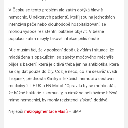
V Česku se tento problém ale zatím dotýká hlavně
nemocnic. U některých pacientů, kteří jsou na jednotkách
intenzivní péče nebo dlouhodobě hospitalizovaní, se
mohou vysoce rezistentní bakterie objevit. V běžné
populaci zatím nebyly takové infekce příliš časté.
“Ale musím říci, že v poslední době už vídám i situace, že
mladá žena s opakujícími se záněty močového měchýře
přijde s bakterií, která je citlivá třeba jen na antibiotika, která
se dají dát pouze do žíly. Což je něco, co zní děsivě,” uvádí
Trojánek, přednosta Kliniky infekčních nemocí a cestovní
medicíny 2. LF UK a FN Motol. “Opravdu by se mohlo stát,
že běžné bakterie z komunity, s nimiž se setkáváme běžně
mimo nemocnici, by mohly rezistenci získat,” dodává.
Nejlepší
mikropigmentace vlasů
– SMP.