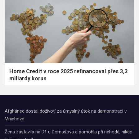
Home Credit v roce 2025 refinancoval přes 3,3
miliardy korun
Afghánec dostal doživotí za úmyslný útok na demonstraci v
Mnichově
Žena zastavila na D1 u Domašova a pomohla při nehodě, nikdo