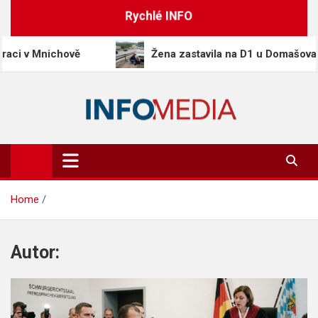
Skip
Rychlé INFO
to
content
hově
Žena zastavila na D1 u Domašova a pomohla př
Info-Media.cz
Zprávy, media a souvislosti dneška
Home
Autor: