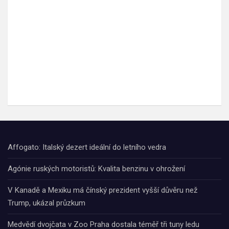
Affogato: Italský dezert ideální do letního vedra
Agónie ruských motoristů: Kvalita benzinu v ohrožení
V Kanadě a Mexiku má čínský prezident vyšší důvěru než
Trump, ukázal průzkum
Medvědí dvojčata v Zoo Praha dostala téměř tři tuny ledu