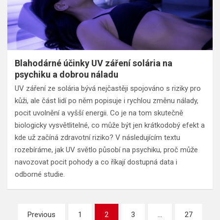
Blahodárné účinky UV záření solária na
psychiku a dobrou náladu
UV záření ze solária bývá nejčastěji spojováno s riziky pro
kůži, ale část lidí po něm popisuje i rychlou změnu nálady,
pocit uvolnění a vyšší energii. Co je na tom skutečně
biologicky vysvětlitelné, co může být jen krátkodobý efekt a
kde už začíná zdravotní riziko? V následujícím textu
rozebíráme, jak UV světlo působí na psychiku, proč může
navozovat pocit pohody a co říkají dostupná data i
odborné studie.
Stránkování
Previous
1
2
3
…
27