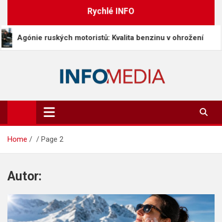
Skip
Rychlé INFO
to
content
ruských motoristů: Kvalita benzinu v ohrožení
V K
Info-Media.cz
Zprávy, media a souvislosti dneška
Home
Page 2
Autor: