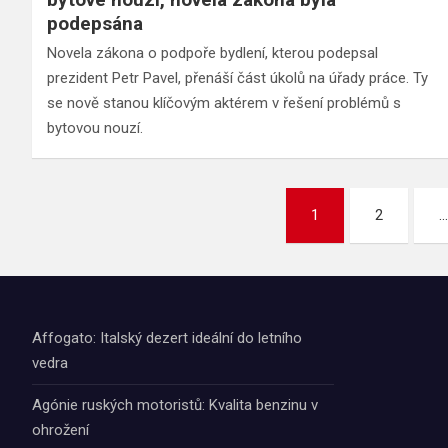
podepsána
Novela zákona o podpoře bydlení, kterou podepsal
prezident Petr Pavel, přenáší část úkolů na úřady práce. Ty
se nově stanou klíčovým aktérem v řešení problémů s
bytovou nouzí.
Stránkování
1
2
příspěvků
Affogato: Italský dezert ideální do letního
vedra
Agónie ruských motoristů: Kvalita benzinu v
ohrožení