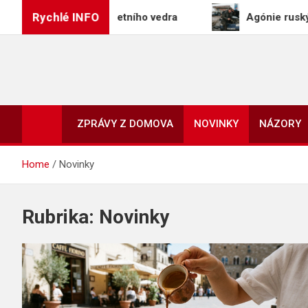
Skip
Rychlé INFO
rt ideální do letního vedra
Agónie ruských motoris
to
content
ZPRÁVY Z DOMOVA
NOVINKY
NÁZORY
Home
Novinky
Rubrika:
Novinky