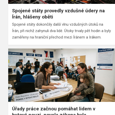
Spojené státy provedly vzdušné údery na
Írán, hlášeny oběti
Spojené státy dokončily další vlnu vzdušných útoků na
Írán, při nichž zahynuli dva lidé. Útoky trvaly pět hodin a byly
zaměřeny na hraniční přechod mezi Íránem a Irákem.
Úřady práce začnou pomáhat lidem v
bytové nouzi, novela zákona byla