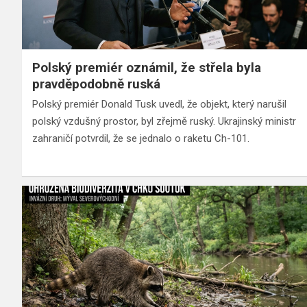
Polský premiér oznámil, že střela byla
pravděpodobně ruská
Polský premiér Donald Tusk uvedl, že objekt, který narušil
polský vzdušný prostor, byl zřejmě ruský. Ukrajinský ministr
zahraničí potvrdil, že se jednalo o raketu Ch-101.