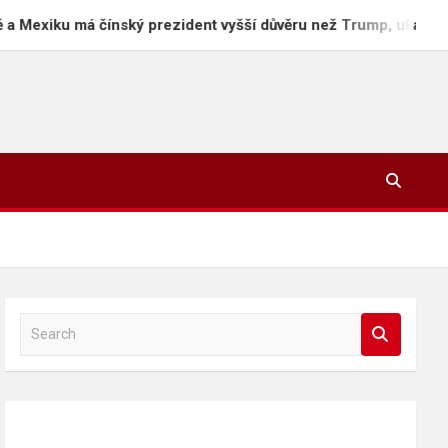
 má čínský prezident vyšší důvěru než Trump, ukázal průzkum
S
e
a
r
c