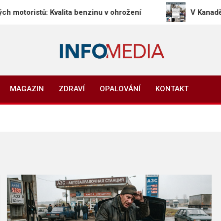
tů: Kvalita benzinu v ohrožení
V Kanadě a Mexiku
Info-Media.cz
Zprávy, media a souvislosti dneška
MAGAZIN
ZDRAVÍ
OPALOVÁNÍ
KONTAKT