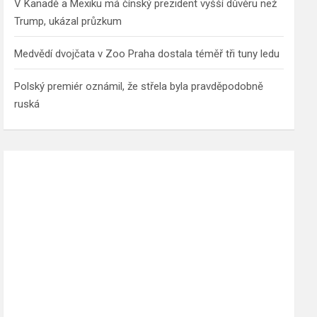
V Kanadě a Mexiku má čínský prezident vyšší důvěru než
Trump, ukázal průzkum
Medvědí dvojčata v Zoo Praha dostala téměř tři tuny ledu
Polský premiér oznámil, že střela byla pravděpodobně
ruská