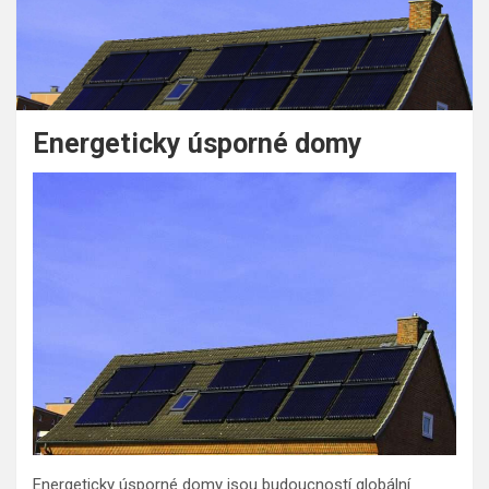
Energeticky úsporné domy
Energeticky úsporné domy jsou budoucností globální