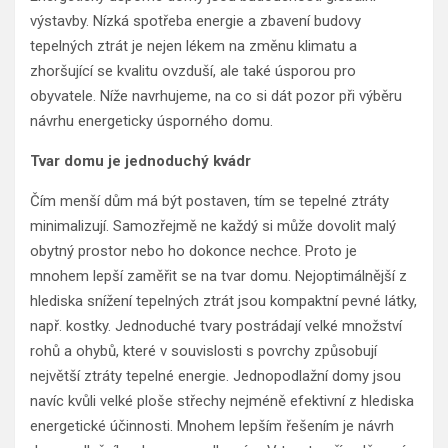
výstavby. Nízká spotřeba energie a zbavení budovy
tepelných ztrát je nejen lékem na změnu klimatu a
zhoršující se kvalitu ovzduší, ale také úsporou pro
obyvatele. Níže navrhujeme, na co si dát pozor při výběru
návrhu energeticky úsporného domu.
Tvar domu je jednoduchý kvádr
Čím menší dům má být postaven, tím se tepelné ztráty
minimalizují. Samozřejmě ne každý si může dovolit malý
obytný prostor nebo ho dokonce nechce. Proto je
mnohem lepší zaměřit se na tvar domu. Nejoptimálnější z
hlediska snížení tepelných ztrát jsou kompaktní pevné látky,
např. kostky. Jednoduché tvary postrádají velké množství
rohů a ohybů, které v souvislosti s povrchy způsobují
největší ztráty tepelné energie. Jednopodlažní domy jsou
navíc kvůli velké ploše střechy nejméně efektivní z hlediska
energetické účinnosti. Mnohem lepším řešením je návrh