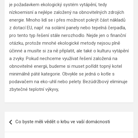
je požadavkem ekologický systém vytápění, tedy
nízkoemisní a nejlépe založený na obnovitelných zdrojích
energie. Mnoho lidí se i přes možnost pokrýt část nákladů
z dotací EU, např. na solární panely nebo tepelná čerpadla,
pro tento typ řešení stále nerozhodlo. Nejde jen o finanční
otázku, protože mnohé ekologické metody nejsou plně
účinné a musíte si za ně připlatit, ale také o kulturu vytápění
a zvyky. Pokud nechceme využívat řešení založená na
obnovitelné energii, budeme si muset pořídit topný kotel
minimálně páté kategorie. Obvykle se jedná o kotle s
podavačem na eko-uhlí nebo pelety. Bezúdržbový eliminuje
zbytečné teplotní výkyvy,
Navigace
Co byste měli vědět o krbu ve vaší domácnosti
pro
příspěvek