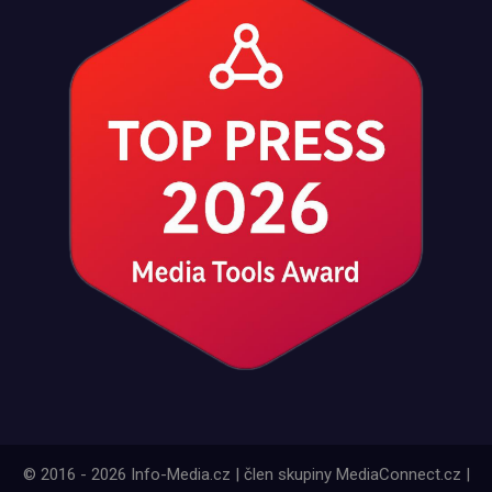
© 2016 - 2026 Info-Media.cz | člen skupiny MediaConnect.cz |