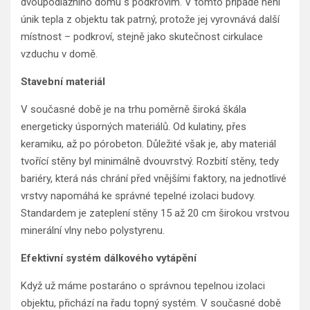
dvoupodlažního domu s podkrovím. V tomto případě není
únik tepla z objektu tak patrný, protože jej vyrovnává další
místnost – podkroví, stejně jako skutečnost cirkulace
vzduchu v domě.
Stavební materiál
V současné době je na trhu poměrně široká škála
energeticky úsporných materiálů. Od kulatiny, přes
keramiku, až po pórobeton. Důležité však je, aby materiál
tvořící stěny byl minimálně dvouvrstvý. Rozbití stěny, tedy
bariéry, která nás chrání před vnějšími faktory, na jednotlivé
vrstvy napomáhá ke správné tepelné izolaci budovy.
Standardem je zateplení stěny 15 až 20 cm širokou vrstvou
minerální vlny nebo polystyrenu.
Efektivní systém dálkového vytápění
Když už máme postaráno o správnou tepelnou izolaci
objektu, přichází na řadu topný systém. V současné době