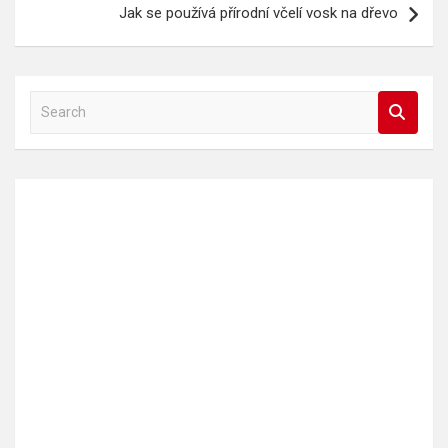
Jak se používá přírodní včelí vosk na dřevo
S
e
a
r
c
h