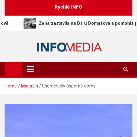
Skip
Rychlé INFO
to
content
Žena zastavila na D1 u Domašova a pomohla při nehodě
Info-Media.cz
Zprávy, media a souvislosti dneška
Home
Magazin
Energeticky úsporné domy