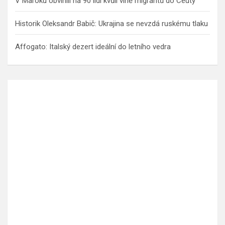
V Maroku obvinili na 90 lidí kvůli vlně migrantů do Ceuty
Historik Oleksandr Babič: Ukrajina se nevzdá ruskému tlaku
Affogato: Italský dezert ideální do letního vedra