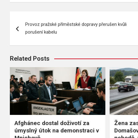
Navigace
Provoz pražské příměstské dopravy přerušen kvůli
pro
porušení kabelu
příspěvek
Related Posts
Afghánec dostal doživotí za
Žena zas
úmyslný útok na demonstraci v
Domašov
Mnichově
nehodě, 