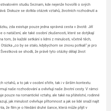
festivalovém studiu Seznam, kde nejenže hovořili o svých
ává. Diskuze se dotkla otázek vztahů, životních rozhodnutí a
zku, zda existuje pouze jedna správná cesta v životě. Jiří
e o natáčení, ale také osobní zkušenosti, které se dotýkají
a tom, že každé setkání s lidmi z minulosti, včetně těch,
. Otázka „co by se stalo, kdybychom se znovu potkali“ je pro
vestková se shodli, že právě tyto otázky dělají život
 vztahů, a to jak v osobní sféře, tak i v širším kontextu.
mují naše rozhodování a ovlivňují naše životní cesty. V rámci
uje pouze na romantické vztahy, ale také na přátelství, rodinné
jí, jak minulost ovlivňuje přítomnost a jak se lidé snaží najít
a, že film je o hledání druhé šance, která může přijít v