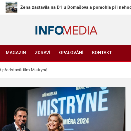
Žena zastavila na D1 u Domašova a pomohla při nehodě, nikdo 
Info-Media.cz
Zprávy, media a souvislosti dneška
MAGAZIN
ZDRAVÍ
OPALOVÁNÍ
KONTAKT
představili film Mistryně