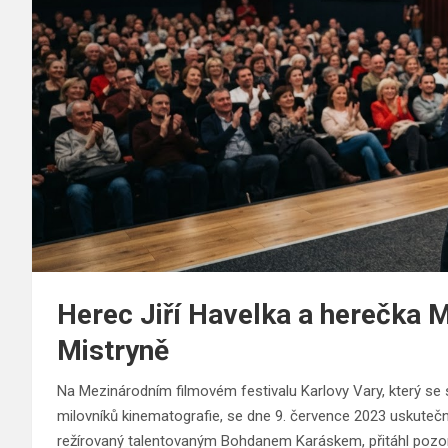
Herec Jiří Havelka a herečka M
Mistryně
Na Mezinárodním filmovém festivalu Karlovy Vary, který se 
milovníků kinematografie, se dne 9. července 2023 uskutečn
režírovaný talentovaným Bohdanem Karáskem, přitáhl pozornos