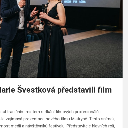
arie Švestková představili film
stal tradičním místem setkání filmových profesionálů i
ila zajímavá prezentace nového filmu Mistryně. Tento snímek,
t médií a návštěvníků festivalu. Představitelé hlavních rolí,