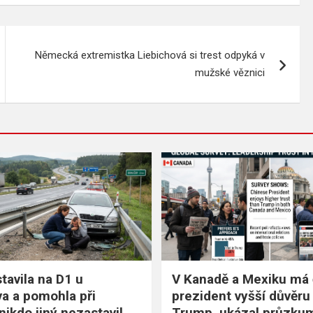
Německá extremistka Liebichová si trest odpyká v
mužské věznici
tavila na D1 u
V Kanadě a Mexiku má 
a a pomohla při
prezident vyšší důvěru
nikdo jiný nezastavil
Trump, ukázal průzku