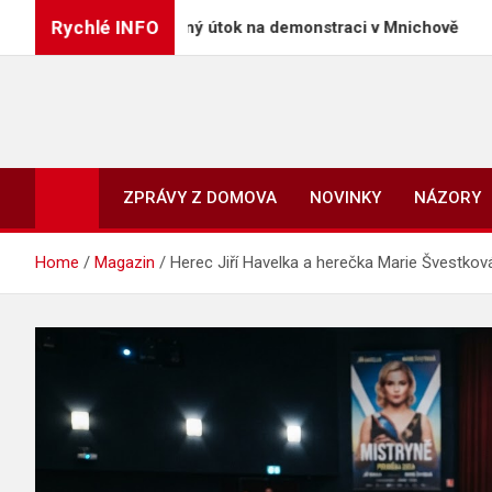
Skip
Rychlé INFO
oživotí za úmyslný útok na demonstraci v Mnichově
to
content
ZPRÁVY Z DOMOVA
NOVINKY
NÁZORY
Home
Magazin
Herec Jiří Havelka a herečka Marie Švestková 