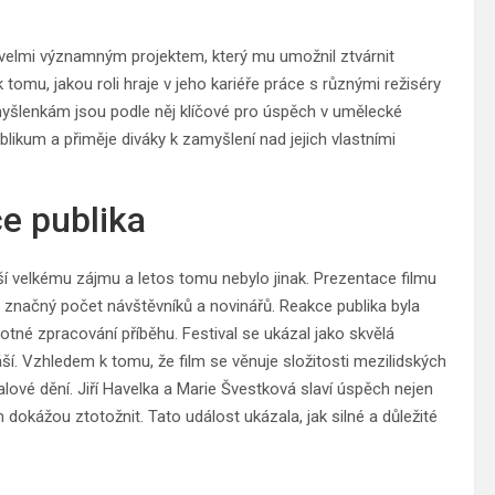
ě velmi významným projektem, který mu umožnil ztvárnit
omu, jakou roli hraje v jeho kariéře práce s různými režiséry
yšlenkám jsou podle něj klíčové pro úspěch v umělecké
 publikum a přiměje diváky k zamyšlení nad jejich vlastními
ce publika
ší velkému zájmu a letos tomu nebylo jinak. Prezentace filmu
la značný počet návštěvníků a novinářů. Reakce publika byla
motné zpracování příběhu. Festival se ukázal jako skvělá
áší. Vzhledem k tomu, že film se věnuje složitosti mezilidských
lové dění. Jiří Havelka a Marie Švestková slaví úspěch nejen
em dokážou ztotožnit. Tato událost ukázala, jak silné a důležité