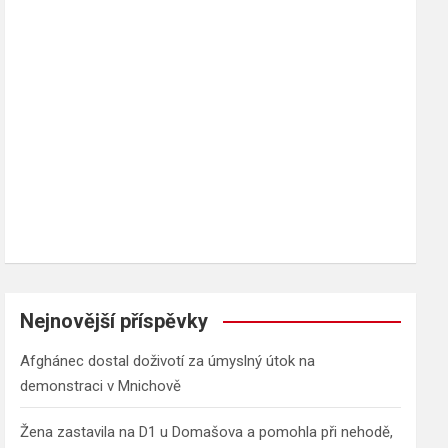
h
Nejnovější příspěvky
Afghánec dostal doživotí za úmyslný útok na
demonstraci v Mnichově
Žena zastavila na D1 u Domašova a pomohla při nehodě,