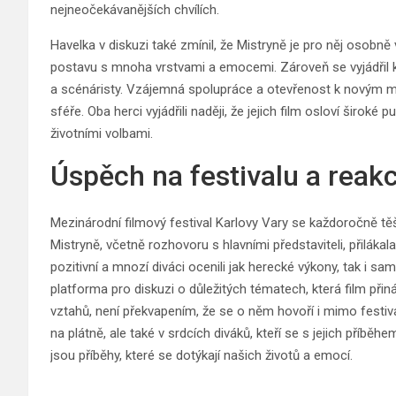
nejneočekávanějších chvílích.
Havelka v diskuzi také zmínil, že Mistryně je pro něj osobn
postavu s mnoha vrstvami a emocemi. Zároveň se vyjádřil k t
a scénáristy. Vzájemná spolupráce a otevřenost k novým m
sféře. Oba herci vyjádřili naději, že jejich film osloví široké
životními volbami.
Úspěch na festivalu a reak
Mezinárodní filmový festival Karlovy Vary se každoročně tě
Mistryně, včetně rozhovoru s hlavními představiteli, přiláka
pozitivní a mnozí diváci ocenili jak herecké výkony, tak i sa
platforma pro diskuzi o důležitých tématech, která film přin
vztahů, není překvapením, že se o něm hovoří i mimo festiva
na plátně, ale také v srdcích diváků, kteří se s jejich příběh
jsou příběhy, které se dotýkají našich životů a emocí.