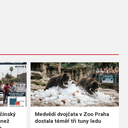
čínský
Medvědí dvojčata v Zoo Praha
 než
dostala téměř tři tuny ledu
m