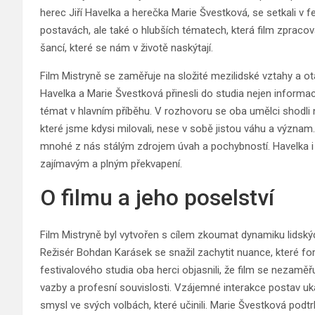
herec Jiří Havelka a herečka Marie Švestková, se setkali v 
postavách, ale také o hlubších tématech, která film zpracov
šancí, které se nám v životě naskýtají.
Film Mistryně se zaměřuje na složité mezilidské vztahy a otá
Havelka a Marie Švestková přinesli do studia nejen informac
témat v hlavním příběhu. V rozhovoru se oba umělci shodli n
které jsme kdysi milovali, nese v sobě jistou váhu a význam
mnohé z nás stálým zdrojem úvah a pochybností. Havelka i Š
zajímavým a plným překvapení.
O filmu a jeho poselství
Film Mistryně byl vytvořen s cílem zkoumat dynamiku lidských
Režisér Bohdan Karásek se snažil zachytit nuance, které for
festivalového studia oba herci objasnili, že film se nezaměř
vazby a profesní souvislosti. Vzájemné interakce postav ukazu
smysl ve svých volbách, které učinili. Marie Švestková podtrhl