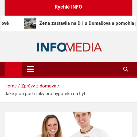
Skip
Rychlé INFO
to
content
Žena zastavila na D1 u Domašova a pomohla při nehod
Info-Media.cz
Zprávy, media a souvislosti dneška
Home
Zprávy z domova
Jaké jsou podmínky pro hypotéku na byt