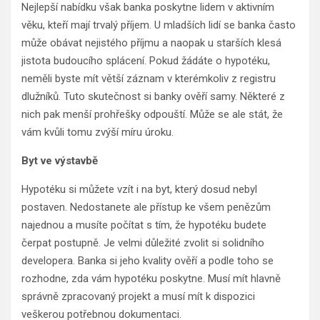
Nejlepší nabídku však banka poskytne lidem v aktivním
věku, kteří mají trvalý příjem. U mladších lidí se banka často
může obávat nejistého příjmu a naopak u starších klesá
jistota budoucího splácení. Pokud žádáte o hypotéku,
neměli byste mít větší záznam v kterémkoliv z registru
dlužníků. Tuto skutečnost si banky ověří samy. Některé z
nich pak menší prohřešky odpouští. Může se ale stát, že
vám kvůli tomu zvýší míru úroku.
Byt ve výstavbě
Hypotéku si můžete vzít i na byt, který dosud nebyl
postaven. Nedostanete ale přístup ke všem penězům
najednou a musíte počítat s tím, že hypotéku budete
čerpat postupně. Je velmi důležité zvolit si solidního
developera. Banka si jeho kvality ověří a podle toho se
rozhodne, zda vám hypotéku poskytne. Musí mít hlavně
správně zpracovaný projekt a musí mít k dispozici
veškerou potřebnou dokumentaci.