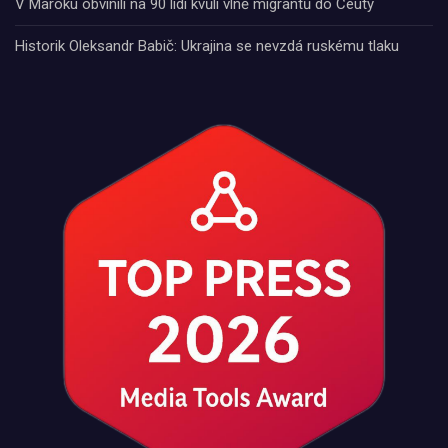
V Maroku obvinili na 90 lidí kvůli vlně migrantů do Ceuty
Historik Oleksandr Babič: Ukrajina se nevzdá ruskému tlaku