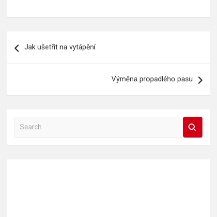
Navigace
Jak ušetřit na vytápění
pro
příspěvek
Výměna propadlého pasu
S
e
a
r
c
h