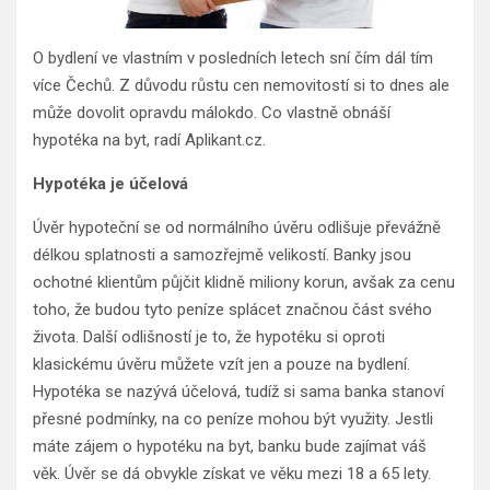
O bydlení ve vlastním v posledních letech sní čím dál tím
více Čechů. Z důvodu růstu cen nemovitostí si to dnes ale
může dovolit opravdu málokdo. Co vlastně obnáší
hypotéka na byt, radí Aplikant.cz.
Hypotéka je účelová
Úvěr hypoteční se od normálního úvěru odlišuje převážně
délkou splatnosti a samozřejmě velikostí. Banky jsou
ochotné klientům půjčit klidně miliony korun, avšak za cenu
toho, že budou tyto peníze splácet značnou část svého
života. Další odlišností je to, že hypotéku si oproti
klasickému úvěru můžete vzít jen a pouze na bydlení.
Hypotéka se nazývá účelová, tudíž si sama banka stanoví
přesné podmínky, na co peníze mohou být využity. Jestli
máte zájem o hypotéku na byt, banku bude zajímat váš
věk. Úvěr se dá obvykle získat ve věku mezi 18 a 65 lety.