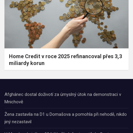
Home Credit v roce 2025 refinancoval přes 3,3
miliardy korun
Afghánec dostal doživotí za úmyslný útok na demonstraci v
Mnichově
Žena zastavila na D1 u Domašova a pomohla při nehodě, nikdo
jiný nezastavil