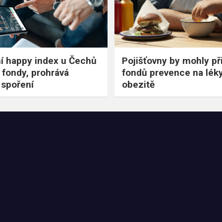
ní happy index u Čechů
Pojišťovny by mohly při
í fondy, prohrává
fondů prevence na léky
 spoření
obezitě