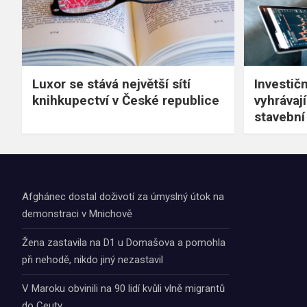
Luxor se stává největší sítí
Investič
knihkupectví v České republice
vyhrávaj
stavební
Afghánec dostal doživotí za úmyslný útok na
demonstraci v Mnichově
Žena zastavila na D1 u Domašova a pomohla
při nehodě, nikdo jiný nezastavil
V Maroku obvinili na 90 lidí kvůli vlně migrantů
do Ceuty