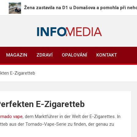
Žena zastavila na D1 u Domašova a pomohla při nehodě, ni
Info-Media.cz
Zprávy, media a souvislosti dneška
MAGAZIN
ZDRAVÍ
OPALOVÁNÍ
KONTAKT
kten E-Zigaretteb
erfekten E-Zigaretteb
ornado vape
, dem Marktführer in der Welt der E-Zigarettes. In
retteb aus der Tornado-Vape-Serie zu finden, der genau zu