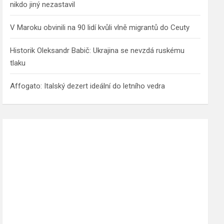
nikdo jiný nezastavil
V Maroku obvinili na 90 lidí kvůli vlně migrantů do Ceuty
Historik Oleksandr Babič: Ukrajina se nevzdá ruskému
tlaku
Affogato: Italský dezert ideální do letního vedra