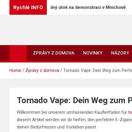
Skip
Rychlé INFO
l doživotí za úmyslný útok na demonstraci v Mnichově
to
content
ZPRÁVY Z DOMOVA
NOVINKY
NÁZORY
Home
Zprávy z domova
Tornado Vape: Dein Weg zum Perfe
Tornado Vape: Dein Weg zum P
Willkommen bei unserem umfassenden Kaufleitfaden für
t
diesem Artikel werden wir dir helfen, den perfekten E-Ziga
deinen Bedürfnissen und Vorlieben passt.