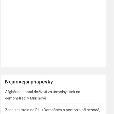
h
Nejnovější příspěvky
Afghánec dostal doživotí za úmyslný útok na
demonstraci v Mnichově
Žena zastavila na D1 u Domašova a pomohla při nehodě,