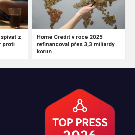
spívat z
Home Credit v roce 2025
 proti
refinancoval přes 3,3 miliardy
korun