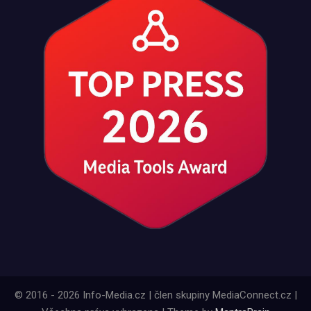
© 2016 - 2026 Info-Media.cz | člen skupiny MediaConnect.cz |