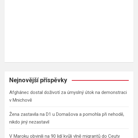
Nejnovější příspěvky
Afghánec dostal doživotí za úmyslný útok na demonstraci
v Mnichově
Žena zastavila na D1 u Domašova a pomohla při nehodě,
nikdo jiný nezastavil
V Maroku obvinili na 90 lidí kvůli vlně migrantů do Ceuty