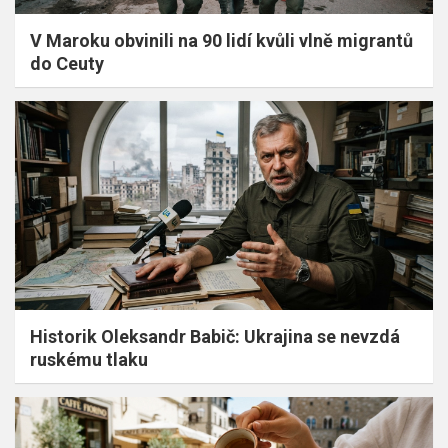
V Maroku obvinili na 90 lidí kvůli vlně migrantů
do Ceuty
Historik Oleksandr Babič: Ukrajina se nevzdá
ruskému tlaku