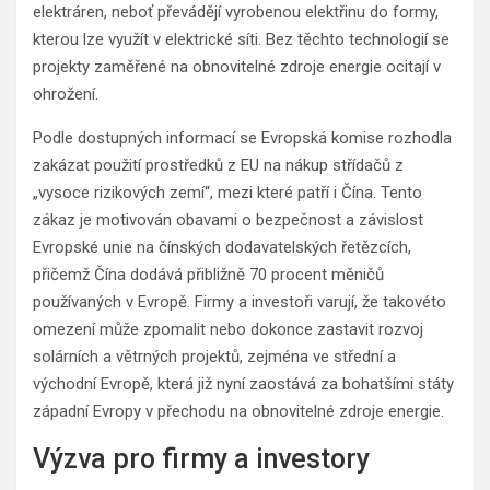
elektráren, neboť převádějí vyrobenou elektřinu do formy,
kterou lze využít v elektrické síti. Bez těchto technologií se
projekty zaměřené na obnovitelné zdroje energie ocitají v
ohrožení.
Podle dostupných informací se Evropská komise rozhodla
zakázat použití prostředků z EU na nákup střídačů z
„vysoce rizikových zemí“, mezi které patří i Čína. Tento
zákaz je motivován obavami o bezpečnost a závislost
Evropské unie na čínských dodavatelských řetězcích,
přičemž Čína dodává přibližně 70 procent měničů
používaných v Evropě. Firmy a investoři varují, že takovéto
omezení může zpomalit nebo dokonce zastavit rozvoj
solárních a větrných projektů, zejména ve střední a
východní Evropě, která již nyní zaostává za bohatšími státy
západní Evropy v přechodu na obnovitelné zdroje energie.
Výzva pro firmy a investory