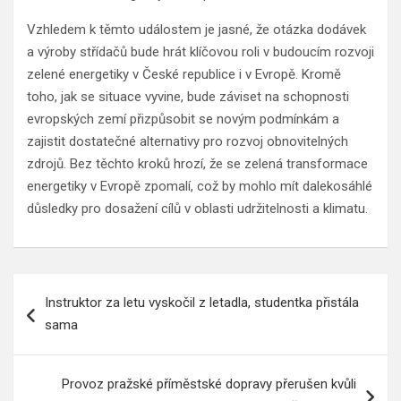
Vzhledem k těmto událostem je jasné, že otázka dodávek
a výroby střídačů bude hrát klíčovou roli v budoucím rozvoji
zelené energetiky v České republice i v Evropě. Kromě
toho, jak se situace vyvine, bude záviset na schopnosti
evropských zemí přizpůsobit se novým podmínkám a
zajistit dostatečné alternativy pro rozvoj obnovitelných
zdrojů. Bez těchto kroků hrozí, že se zelená transformace
energetiky v Evropě zpomalí, což by mohlo mít dalekosáhlé
důsledky pro dosažení cílů v oblasti udržitelnosti a klimatu.
Navigace
Instruktor za letu vyskočil z letadla, studentka přistála
pro
sama
příspěvek
Provoz pražské příměstské dopravy přerušen kvůli