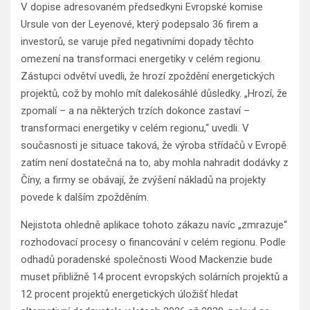
V dopise adresovaném předsedkyni Evropské komise
Ursule von der Leyenové, který podepsalo 36 firem a
investorů, se varuje před negativními dopady těchto
omezení na transformaci energetiky v celém regionu.
Zástupci odvětví uvedli, že hrozí zpoždění energetických
projektů, což by mohlo mít dalekosáhlé důsledky. „Hrozí, že
zpomalí – a na některých trzích dokonce zastaví –
transformaci energetiky v celém regionu,“ uvedli. V
současnosti je situace taková, že výroba střídačů v Evropě
zatím není dostatečná na to, aby mohla nahradit dodávky z
Číny, a firmy se obávají, že zvýšení nákladů na projekty
povede k dalším zpožděním.
Nejistota ohledně aplikace tohoto zákazu navíc „zmrazuje“
rozhodovací procesy o financování v celém regionu. Podle
odhadů poradenské společnosti Wood Mackenzie bude
muset přibližně 14 procent evropských solárních projektů a
12 procent projektů energetických úložišť hledat