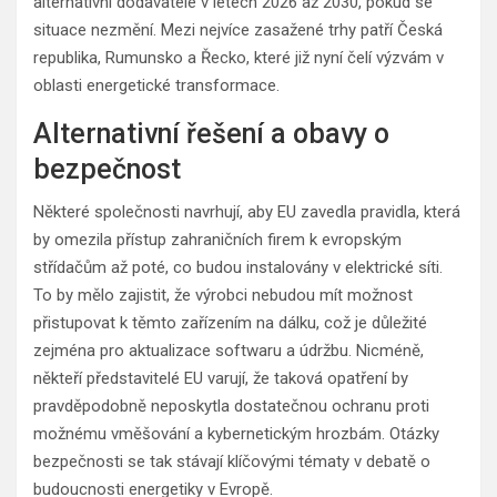
alternativní dodavatele v letech 2026 až 2030, pokud se
situace nezmění. Mezi nejvíce zasažené trhy patří Česká
republika, Rumunsko a Řecko, které již nyní čelí výzvám v
oblasti energetické transformace.
Alternativní řešení a obavy o
bezpečnost
Některé společnosti navrhují, aby EU zavedla pravidla, která
by omezila přístup zahraničních firem k evropským
střídačům až poté, co budou instalovány v elektrické síti.
To by mělo zajistit, že výrobci nebudou mít možnost
přistupovat k těmto zařízením na dálku, což je důležité
zejména pro aktualizace softwaru a údržbu. Nicméně,
někteří představitelé EU varují, že taková opatření by
pravděpodobně neposkytla dostatečnou ochranu proti
možnému vměšování a kybernetickým hrozbám. Otázky
bezpečnosti se tak stávají klíčovými tématy v debatě o
budoucnosti energetiky v Evropě.