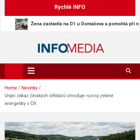
Skip
Rychlé INFO
to
content
Žena zastavila na D1 u Domašova a pomohla při nehodě, ni
Info-Media.cz
Zprávy, media a souvislosti dneška
Home
Novinky
Unijní zákaz čínských střídačů ohrožuje rozvoj zelené
energetiky v ČR