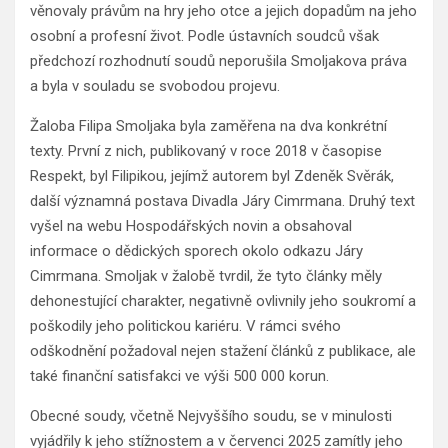
věnovaly právům na hry jeho otce a jejich dopadům na jeho
osobní a profesní život. Podle ústavních soudců však
předchozí rozhodnutí soudů neporušila Smoljakova práva
a byla v souladu se svobodou projevu.
Žaloba Filipa Smoljaka byla zaměřena na dva konkrétní
texty. První z nich, publikovaný v roce 2018 v časopise
Respekt, byl Filipikou, jejímž autorem byl Zdeněk Svěrák,
další významná postava Divadla Járy Cimrmana. Druhý text
vyšel na webu Hospodářských novin a obsahoval
informace o dědických sporech okolo odkazu Járy
Cimrmana. Smoljak v žalobě tvrdil, že tyto články měly
dehonestující charakter, negativně ovlivnily jeho soukromí a
poškodily jeho politickou kariéru. V rámci svého
odškodnění požadoval nejen stažení článků z publikace, ale
také finanční satisfakci ve výši 500 000 korun.
Obecné soudy, včetně Nejvyššího soudu, se v minulosti
vyjádřily k jeho stížnostem a v červenci 2025 zamítly jeho