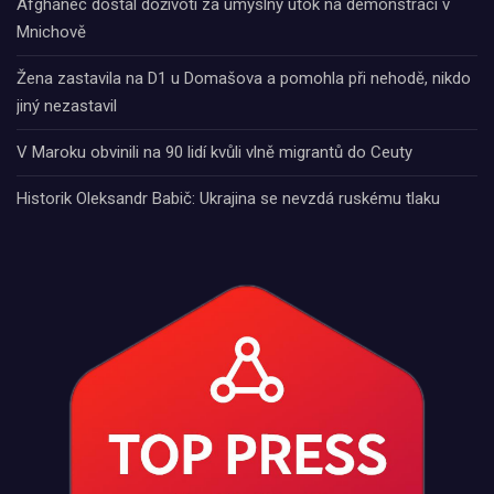
Afghánec dostal doživotí za úmyslný útok na demonstraci v
Mnichově
Žena zastavila na D1 u Domašova a pomohla při nehodě, nikdo
jiný nezastavil
V Maroku obvinili na 90 lidí kvůli vlně migrantů do Ceuty
Historik Oleksandr Babič: Ukrajina se nevzdá ruskému tlaku