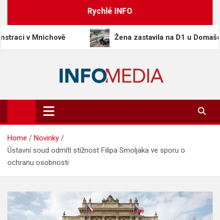
Skip
Rychlé INFO
to
content
v Mnichově
Žena zastavila na D1 u Domašova a pom
Info-Media.cz
Zprávy, media a souvislosti dneška
Home
Novinky
Ústavní soud odmítl stížnost Filipa Smoljaka ve sporu o
ochranu osobnosti