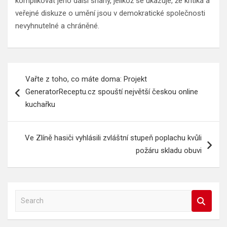
komplikovat jeho další snahy, jelikož se ukazuje, že kritika a
veřejné diskuze o umění jsou v demokratické společnosti
nevyhnutelné a chráněné.
Navigace
Vařte z toho, co máte doma: Projekt
pro
GeneratorReceptu.cz spouští největší českou online
příspěvek
kuchařku
Ve Zlíně hasiči vyhlásili zvláštní stupeň poplachu kvůli
požáru skladu obuvi
S
e
a