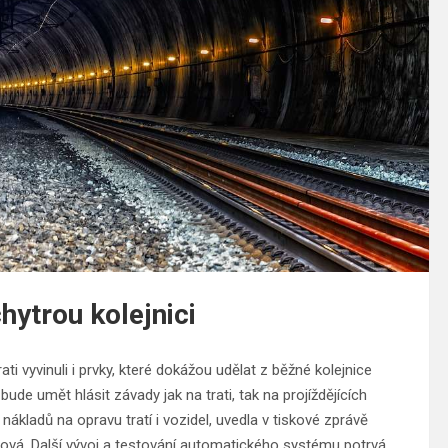
chytrou kolejnici
rati vyvinuli i prvky, které dokážou udělat z běžné kolejnice
ude umět hlásit závady jak na trati, tak na projíždějících
nákladů na opravu tratí i vozidel, uvedla v tiskové zprávě
rková. Další vývoj a testování automatického systému potrvá