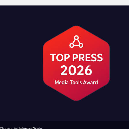
| Theme by
MantraBrain