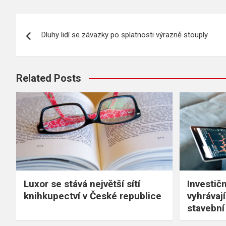
Navigace
Dluhy lidí se závazky po splatnosti výrazně stouply
pro
příspěvek
Related Posts
Luxor se stává největší sítí
Investič
knihkupectví v České republice
vyhrávaj
stavební