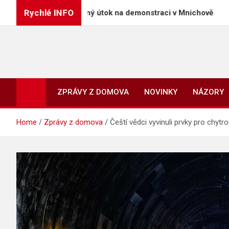
Skip
Rychlé INFO
doživotí za úmyslný útok na demonstraci v Mnichově
to
content
ZPRÁVY Z DOMOVA
NOVINKY
NÁZORY
Home
Zprávy z domova
Čeští vědci vyvinuli prvky pro chytro