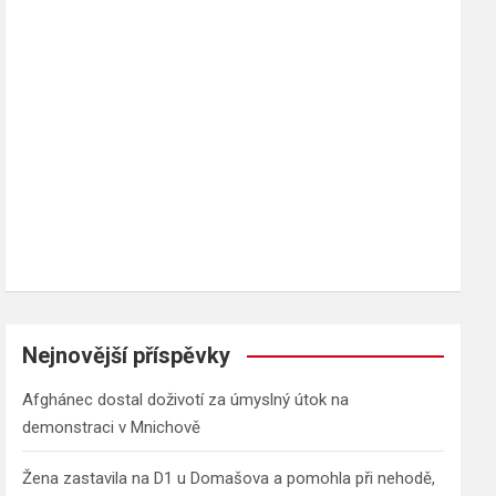
h
Nejnovější příspěvky
Afghánec dostal doživotí za úmyslný útok na
demonstraci v Mnichově
Žena zastavila na D1 u Domašova a pomohla při nehodě,