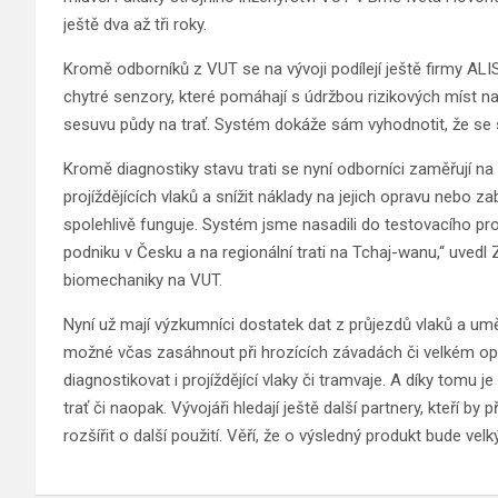
ještě dva až tři roky.
Kromě odborníků z VUT se na vývoji podílejí ještě firmy ALI
chytré senzory, které pomáhají s údržbou rizikových míst na 
sesuvu půdy na trať. Systém dokáže sám vyhodnotit, že se s
Kromě diagnostiky stavu trati se nyní odborníci zaměřují n
projíždějících vlaků a snížit náklady na jejich opravu nebo z
spolehlivě funguje. Systém jsme nasadili do testovacího p
podniku v Česku a na regionální trati na Tchaj-wanu,“ uved
biomechaniky na VUT.
Nyní už mají výzkumníci dostatek dat z průjezdů vlaků a uměl
možné včas zasáhnout při hrozících závadách či velkém opot
diagnostikovat i projíždějící vlaky či tramvaje. A díky tomu
trať či naopak. Vývojáři hledají ještě další partnery, kteří by p
rozšířit o další použití. Věří, že o výsledný produkt bude vel