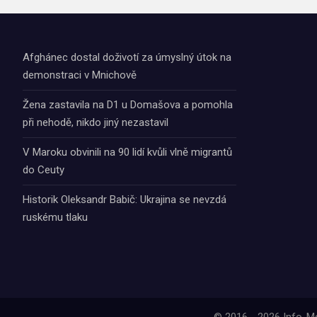
Afghánec dostal doživotí za úmyslný útok na
demonstraci v Mnichově
Žena zastavila na D1 u Domašova a pomohla
při nehodě, nikdo jiný nezastavil
V Maroku obvinili na 90 lidí kvůli vlně migrantů
do Ceuty
Historik Oleksandr Babič: Ukrajina se nevzdá
ruskému tlaku
© 2016 - 2026 Info-M