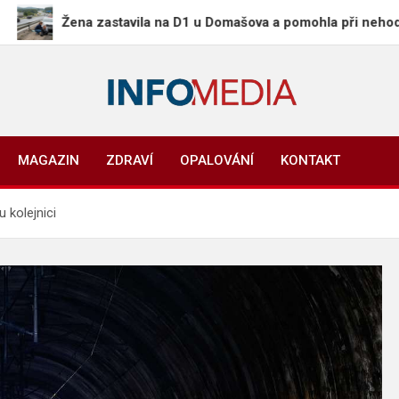
Žena zastavila na D1 u Domašova a pomohla při nehodě, nikdo
Info-Media.cz
Zprávy, media a souvislosti dneška
MAGAZIN
ZDRAVÍ
OPALOVÁNÍ
KONTAKT
u kolejnici