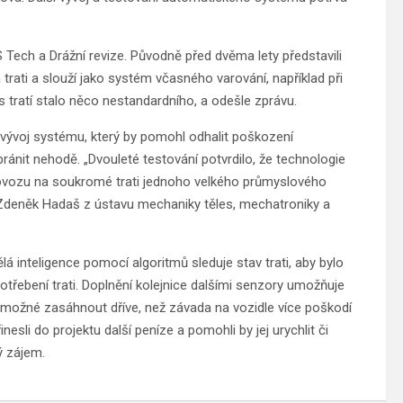
S Tech a Drážní revize. Původně před dvěma lety představili
trati a slouží jako systém včasného varování, například při
 tratí stalo něco nestandardního, a odešle zprávu.
a vývoj systému, který by pomohl odhalit poškození
abránit nehodě. „Dvouleté testování potvrdilo, že technologie
rovozu na soukromé trati jednoho velkého průmyslového
l Zdeněk Hadaš z ústavu mechaniky těles, mechatroniky a
á inteligence pomocí algoritmů sleduje stav trati, aby bylo
řebení trati. Doplnění kolejnice dalšími senzory umožňuje
 je možné zasáhnout dříve, než závada na vozidle více poškodí
řinesli do projektu další peníze a pomohli by jej urychlit či
ký zájem.