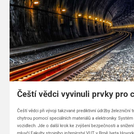
Čeští vědci vyvinuli prvky pro 
Čeští vědci při vývoji takzvané prediktivní údržby železniční t
chytrou pomocí speciálních materiálů a elektroniky. Systém b
vozidlech. Jde o další krok ke zvýšení bezpečnosti a snížení 
mluvčí Fakulty strojního inženýrství VUT v Brně Iveta Hovo