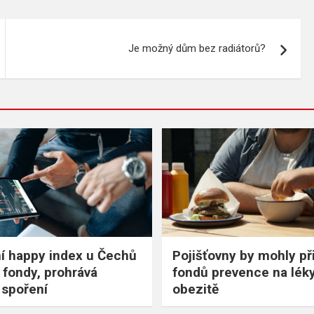
Je možný dům bez radiátorů?
ní happy index u Čechů
Pojišťovny by mohly při
í fondy, prohrává
fondů prevence na léky
 spoření
obezitě