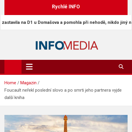
Skip
Rychlé INFO
to
content
a na D1 u Domašova a pomohla při nehodě, nikdo jiný nezastavil
Info-Media.cz
Zprávy, media a souvislosti dneška
Home
Magazin
Foucault neřekl poslední slovo a po smrti jeho partnera vyjde
další kniha