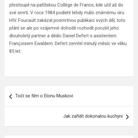
přestoupil na pařížskou Collège de France, kde učil až do
své smrti. V roce 1984 podlehl tehdy málo známému viru
HIV. Foucault zakázal posmrtnou publikaci svých děl, toto
přání se ale po vzájemné dohodě rozhodli porušit jeho
dlouholetý partner a dědic Daniel Defert s asistentem
Françoisem Ewaldem. Defert zemřel minulý měsíc ve věku
85 let.
Navigace
Točí se film o Elonu Muskovi
pro
příspěvek
Jak zařídit dokonalou kuchyni