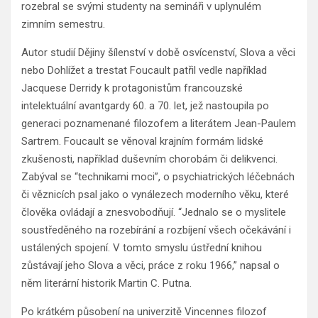
rozebral se svými studenty na semináři v uplynulém
zimním semestru.
Autor studií Dějiny šílenství v době osvícenství, Slova a věci
nebo Dohlížet a trestat Foucault patřil vedle například
Jacquese Derridy k protagonistům francouzské
intelektuální avantgardy 60. a 70. let, jež nastoupila po
generaci poznamenané filozofem a literátem Jean-Paulem
Sartrem. Foucault se věnoval krajním formám lidské
zkušenosti, například duševním chorobám či delikvenci.
Zabýval se “technikami moci”, o psychiatrických léčebnách
či věznicích psal jako o vynálezech moderního věku, které
člověka ovládají a znesvobodňují. “Jednalo se o myslitele
soustředěného na rozebírání a rozbíjení všech očekávání i
ustálených spojení. V tomto smyslu ústřední knihou
zůstávají jeho Slova a věci, práce z roku 1966,” napsal o
něm literární historik Martin C. Putna.
Po krátkém působení na univerzitě Vincennes filozof