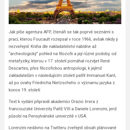
Jak píše agentura AFP, čtenáři se tak poprvé seznámí s
prací, kterou Foucault rozepsal v roce 1966, avšak nikdy ji
nezveřejnil. Kniha dle nakladatelství nabídne až
“archeologický” pohled na filozofii a její různé podoby, od
metafyziky, kterou v 17. století pomáhal rozvíjet René
Descartes, přes filozofickou antropologii, k jejímž
zakladatelům v následujícím století patřil Immanuel Kant,
až po úvahy Friedricha Nietzscheho o významu jazyka z
konce 19. století.
Text k vydání připravili akademici Orazio Irrera z
francouzské Univerzity Paříž VIII a Daniele Lorenzini, jenž
působí na Pensylvánské univerzitě v USA.
Lorenzini nedávno na Twitteru zveřejnil obsah plánované