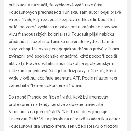
publikace a naznačil, že výhledově vydá také část
Foucaultových přednášek z Tuniska. Tam autor odjel právě
v roce 1966, kdy rozepsal Rozpravu o filozofii. Deset let
poté, co země vyhlásila nezávislost a začala se zbavovat
vlivu francouzských kolonialistů, Foucault přijal nabídku
přednášet filozofii na Tuniské univerzitě. Vydržel tam tři
roky, zahájil tak svou pedagogickou dráhu a právě v Tunisu
zvýraznil své společenské angažmá, když podpořil zdejší
aktivisty. Právě o vztahu mezi filozofií a společenskými
otázkami pojednává část jeho Rozpravy o filozofii, která
vyjde v květnu, doplňuje agentura AFP. Podle ní autor text
zanechal v “téměř dokončeném” stavu.
Do rodné Francie se filozof vrátil, když byl jmenován
profesorem na tehdy čerstvě založené univerzitě
Vincennes na předměstí Paříže. Ta se dnes jmenuje
Univerzita Paříž VIII a působí na ní právě akademik a editor
Foucaultova díla Orazio Irrera. Ten už Rozpravu o filozofii