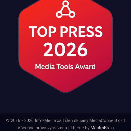
© 2016 - 2026 Info-Media.cz | člen skupiny MediaConnect.cz |
Všechna práva vyhrazena | Theme by
MantraBrain