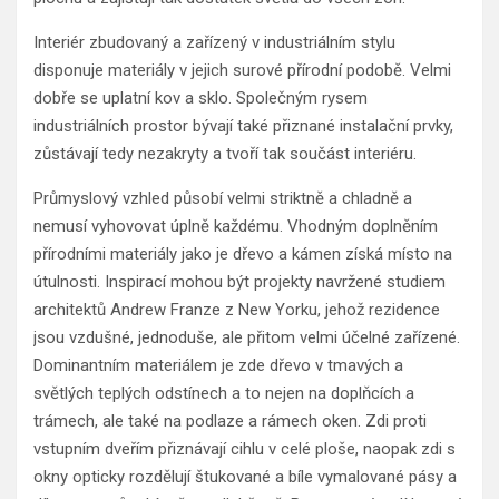
Interiér zbudovaný a zařízený v industriálním stylu
disponuje materiály v jejich surové přírodní podobě. Velmi
dobře se uplatní kov a sklo. Společným rysem
industriálních prostor bývají také přiznané instalační prvky,
zůstávají tedy nezakryty a tvoří tak součást interiéru.
Průmyslový vzhled působí velmi striktně a chladně a
nemusí vyhovovat úplně každému. Vhodným doplněním
přírodními materiály jako je dřevo a kámen získá místo na
útulnosti. Inspirací mohou být projekty navržené studiem
architektů Andrew Franze z New Yorku, jehož rezidence
jsou vzdušné, jednoduše, ale přitom velmi účelné zařízené.
Dominantním materiálem je zde dřevo v tmavých a
světlých teplých odstínech a to nejen na doplňcích a
trámech, ale také na podlaze a rámech oken. Zdi proti
vstupním dveřím přiznávají cihlu v celé ploše, naopak zdi s
okny opticky rozdělují štukované a bíle vymalované pásy a