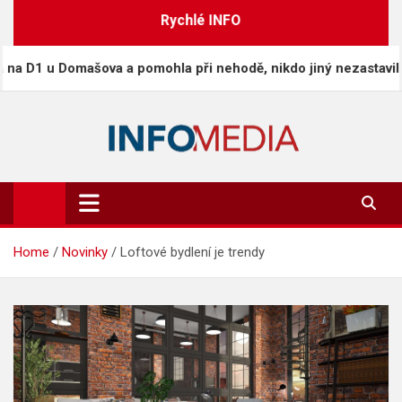
Skip
Rychlé INFO
to
content
u Domašova a pomohla při nehodě, nikdo jiný nezastavil
Info-Media.cz
Zprávy, media a souvislosti dneška
Home
Novinky
Loftové bydlení je trendy