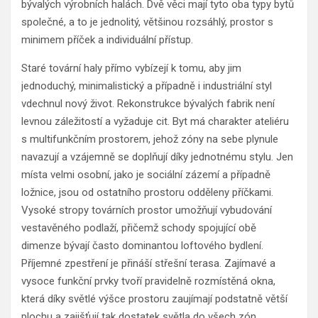
bývalých výrobních halách. Dvě věci mají tyto oba typy bytů
společné, a to je jednolitý, většinou rozsáhlý, prostor s
minimem příček a individuální přístup.
Staré tovární haly přímo vybízejí k tomu, aby jim
jednoduchý, minimalistický a případně i industriální styl
vdechnul nový život. Rekonstrukce bývalých fabrik není
levnou záležitostí a vyžaduje cit. Byt má charakter ateliéru
s multifunkčním prostorem, jehož zóny na sebe plynule
navazují a vzájemně se doplňují díky jednotnému stylu. Jen
místa velmi osobní, jako je sociální zázemí a případně
ložnice, jsou od ostatního prostoru odděleny příčkami.
Vysoké stropy továrních prostor umožňují vybudování
vestavěného podlaží, přičemž schody spojující obě
dimenze bývají často dominantou loftového bydlení.
Příjemné zpestření je přináší střešní terasa. Zajímavé a
vysoce funkční prvky tvoří pravidelně rozmístěná okna,
která díky světlé výšce prostoru zaujímají podstatně větší
plochu a zajišťují tak dostatek světla do všech zón.