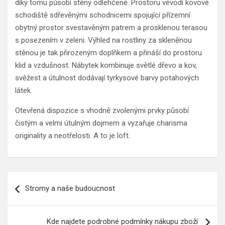
díky tomu působí stěny odlehčeně. Prostoru vévodí kovové
schodiště sdřevěnými schodnicemi spojující přízemní
obytný prostor svestavěným patrem a prosklenou terasou
s posezením v zeleni. Výhled na rostliny za skleněnou
stěnou je tak přirozeným doplňkem a přináší do prostoru
klid a vzdušnost. Nábytek kombinuje světlé dřevo a kov,
svěžest a útulnost dodávají tyrkysové barvy potahových
látek.
Otevřená dispozice s vhodně zvolenými prvky působí
čistým a velmi útulným dojmem a vyzařuje charisma
originality a neotřelosti. A to je loft.
Navigace
Stromy a naše budoucnost
pro
příspěvek
Kde najdete podrobné podmínky nákupu zboží