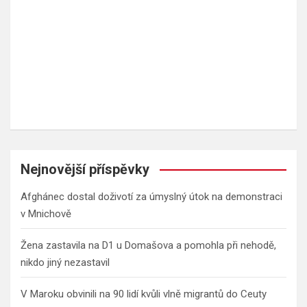
Nejnovější příspěvky
Afghánec dostal doživotí za úmyslný útok na demonstraci
v Mnichově
Žena zastavila na D1 u Domašova a pomohla při nehodě,
nikdo jiný nezastavil
V Maroku obvinili na 90 lidí kvůli vlně migrantů do Ceuty