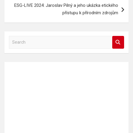
ESG-LIVE 2024: Jaroslav Pilný a jeho ukázka etického
přístupu k přírodním zdrojům
S
e
a
r
c
h