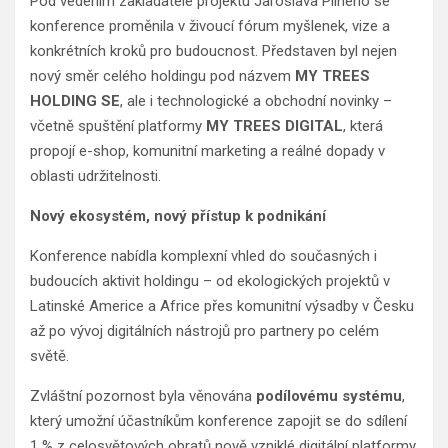
Pod vedením zakladatele projektu Jaroslava Pilného se
konference proměnila v živoucí fórum myšlenek, vize a
konkrétních kroků pro budoucnost. Představen byl nejen
nový směr celého holdingu pod názvem
MY TREES
HOLDING SE
, ale i technologické a obchodní novinky –
včetně spuštění platformy
MY TREES DIGITAL
, která
propojí e-shop, komunitní marketing a reálné dopady v
oblasti udržitelnosti.
Nový ekosystém, nový přístup k podnikání
Konference nabídla komplexní vhled do současných i
budoucích aktivit holdingu – od ekologických projektů v
Latinské Americe a Africe přes komunitní výsadby v Česku
až po vývoj digitálních nástrojů pro partnery po celém
světě.
Zvláštní pozornost byla věnována
podílovému systému
,
který umožní účastníkům konference zapojit se do sdílení
1 % z celosvětových obratů nově vzniklé digitální platformy.