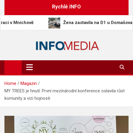
Skip
Rychlé INFO
to
content
nichově
Žena zastavila na D1 u Domašova a pomohla
Info-Media.cz
Zprávy, media a souvislosti dneška
Home
Magazin
MY TREES je hnutí: První mezinárodní konference oslavila růst
komunity a vizi hojnosti