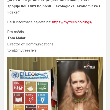
„MY TREES je víc než projekt. Je to hnutí, které
spojuje lidi s vizí hojnosti – ekologické, ekonomické i
lidské.“
Další informace najdete na:
https://mytrees.holdings/
Pro média:
Tom Malar
Director of Communications
tom@mytrees.live