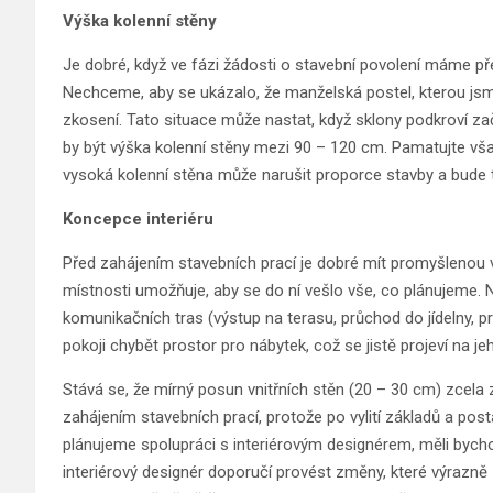
Výška kolenní stěny
Je dobré, když ve fázi žádosti o stavební povolení máme p
Nechceme, aby se ukázalo, že manželská postel, kterou jsme
zkosení. Tato situace může nastat, když sklony podkroví za
by být výška kolenní stěny mezi 90 – 120 cm. Pamatujte však,
vysoká kolenní stěna může narušit proporce stavby a bude 
Koncepce interiéru
Před zahájením stavebních prací je dobré mít promyšlenou v
místnosti umožňuje, aby se do ní vešlo vše, co plánujeme. 
komunikačních tras (výstup na terasu, průchod do jídelny,
pokoji chybět prostor pro nábytek, což se jistě projeví na je
Stává se, že mírný posun vnitřních stěn (20 – 30 cm) zcela 
zahájením stavebních prací, protože po vylití základů a pos
plánujeme spolupráci s interiérovým designérem, měli bycho
interiérový designér doporučí provést změny, které výrazně z