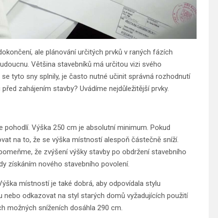
končení, ale plánování určitých prvků v raných fázích
doucnu. Většina stavebníků má určitou vizi svého
e tyto sny splnily, je často nutné učinit správná rozhodnutí
nu před zahájením stavby? Uvádíme nejdůležitější prvky.
naše pohodlí. Výška 250 cm je absolutní minimum. Pokud
t na to, že se výška místností alespoň částečně sníží.
řipomeňme, že zvýšení výšky stavby po obdržení stavebního
edy získáním nového stavebního povolení.
ýška místností je také dobrá, aby odpovídala stylu
u nebo odkazovat na styl starých domů vyžadujících použití
všech možných sníženích dosáhla 290 cm.