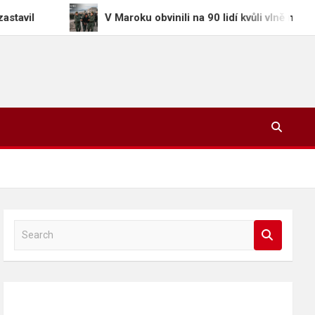
V Maroku obvinili na 90 lidí kvůli vlně migrantů do Ceut
S
e
a
r
c