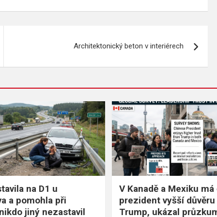
Architektonický beton v interiérech
tavila na D1 u
V Kanadě a Mexiku má 
a a pomohla při
prezident vyšší důvěru
nikdo jiný nezastavil
Trump, ukázal průzku