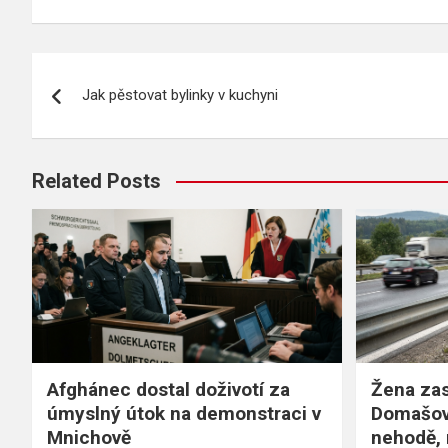
Navigace
Jak pěstovat bylinky v kuchyni
pro
příspěvek
Related Posts
Afghánec dostal doživotí za
Žena zas
úmyslný útok na demonstraci v
Domašov
Mnichově
nehodě, 