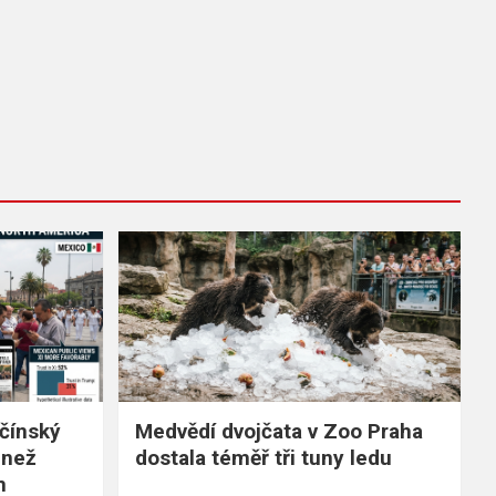
čínský
Medvědí dvojčata v Zoo Praha
 než
dostala téměř tři tuny ledu
m