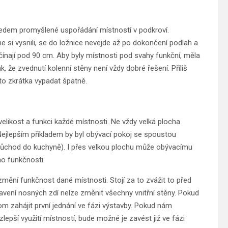
ředem promyšlené uspořádání místností v podkroví.
 si vysnili, se do ložnice nevejde až po dokončení podlah a
čínají pod 90 cm. Aby byly místnosti pod svahy funkční, měla
 že zvednutí kolenní stěny není vždy dobré řešení. Příliš
to zkrátka vypadat špatně.
elikost a funkci každé místnosti. Ne vždy velká plocha
Nejlepším příkladem by byl obývací pokoj se spoustou
 průchod do kuchyně). I přes velkou plochu může obývacímu
ho funkčnosti.
změní funkčnost dané místnosti. Stojí za to zvážit to před
tavení nosných zdí nelze změnit všechny vnitřní stěny. Pokud
m zahájit první jednání ve fázi výstavby. Pokud nám
lepší využití místností, bude možné je zavést již ve fázi