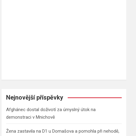
h
Nejnovější příspěvky
Afghánec dostal doživotí za úmyslný útok na
demonstraci v Mnichově
Žena zastavila na D1 u Domašova a pomohla při nehodě,