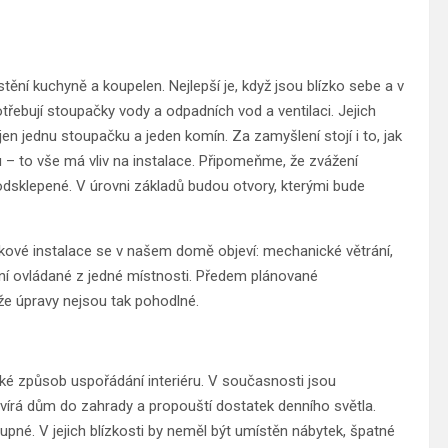
ění kuchyně a koupelen. Nejlepší je, když jsou blízko sebe a v
řebují stoupačky vody a odpadních vod a ventilaci. Jejich
en jednu stoupačku a jeden komín. Za zamyšlení stojí i to, jak
 – to vše má vliv na instalace. Připomeňme, že zvážení
 podsklepené. V úrovni základů budou otvory, kterými bude
lňkové instalace se v našem domě objeví: mechanické větrání,
ní ovládané z jedné místnosti. Předem plánované
ože úpravy nejsou tak pohodlné.
také způsob uspořádání interiéru. V současnosti jsou
evírá dům do zahrady a propouští dostatek denního světla.
tupné. V jejich blízkosti by neměl být umístěn nábytek, špatné