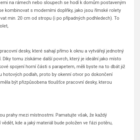
oracemi na rámech nebo sloupech se hodí k domům postaveným
se kombinovat s moderními doplňky, jako jsou římské rolety
ovat min. 20 cm od stropu (i po případných podhledech). To
olet,
 pracovní desky, které sahají přímo k oknu a vytvářejí jednotný
í. Díky tomu získáme další povrch, který je ideální jako místo
akové spojení horní části s parapetem, měli byste na to dbát již
u hotových podlah, proto by okenní otvor po dokončení
měla být přizpůsobena tloušťce pracovní desky, kterou
ou prahy mezi místnostmi. Pamatujte však, že každý
í vědět, kde a jaký materiál bude položen ve fázi potěru,