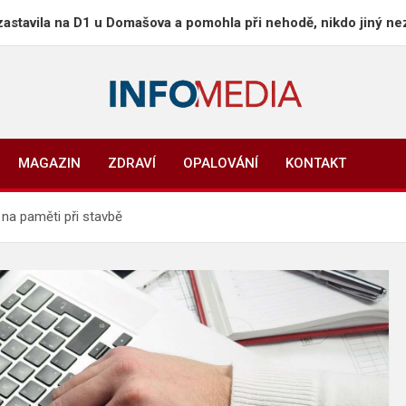
D1 u Domašova a pomohla při nehodě, nikdo jiný nezastavil
Info-Media.cz
Zprávy, media a souvislosti dneška
MAGAZIN
ZDRAVÍ
OPALOVÁNÍ
KONTAKT
t na paměti při stavbě