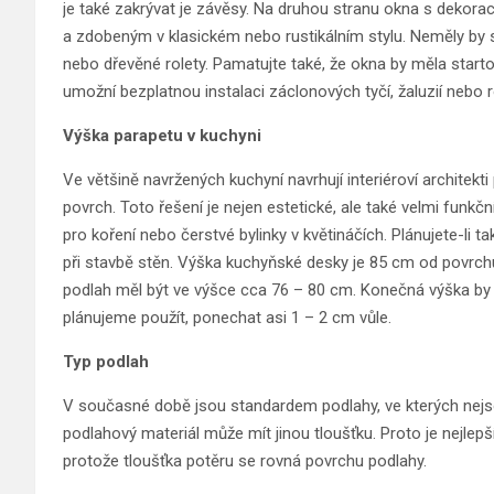
je také zakrývat je závěsy. Na druhou stranu okna s dek
a zdobeným v klasickém nebo rustikálním stylu. Neměly by 
nebo dřevěné rolety. Pamatujte také, že okna by měla start
umožní bezplatnou instalaci záclonových tyčí, žaluzií nebo r
Výška parapetu v kuchyni
Ve většině navržených kuchyní navrhují interiéroví architekti
povrch. Toto řešení je nejen estetické, ale také velmi funkčn
pro koření nebo čerstvé bylinky v květináčích. Plánujete-li t
při stavbě stěn. Výška kuchyňské desky je 85 cm od povrch
podlah měl být ve výšce cca 76 – 80 cm. Konečná výška by 
plánujeme použít, ponechat asi 1 – 2 cm vůle.
Typ podlah
V současné době jsou standardem podlahy, ve kterých nejs
podlahový materiál může mít jinou tloušťku. Proto je nejlepš
protože tloušťka potěru se rovná povrchu podlahy.