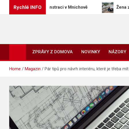
Skip
Rychlé INFO
tok na demonstraci v Mnichově
Žena zastavila na 
to
content
ZPRÁVY Z DOMOVA
NOVINKY
NÁZORY
Home
Magazin
Pár tipů pro návrh interiéru, které je třeba mí