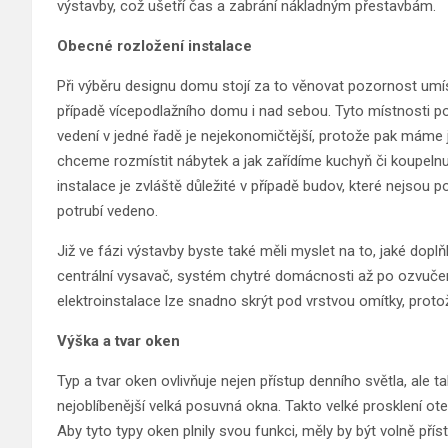
výstavby, což ušetří čas a zabrání nákladným přestavbám.
Obecné rozložení instalace
Při výběru designu domu stojí za to věnovat pozornost umíst
případě vícepodlažního domu i nad sebou. Tyto místnosti pot
vedení v jedné řadě je nejekonomičtější, protože pak máme j
chceme rozmístit nábytek a jak zařídíme kuchyň či koupelnu
instalace je zvláště důležité v případě budov, které nejsou
potrubí vedeno.
Již ve fázi výstavby byste také měli myslet na to, jaké dop
centrální vysavač, systém chytré domácnosti až po ozvuče
elektroinstalace lze snadno skrýt pod vrstvou omítky, prot
Výška a tvar oken
Typ a tvar oken ovlivňuje nejen přístup denního světla, ale 
nejoblíbenější velká posuvná okna. Takto velké prosklení ot
Aby tyto typy oken plnily svou funkci, měly by být volně přís