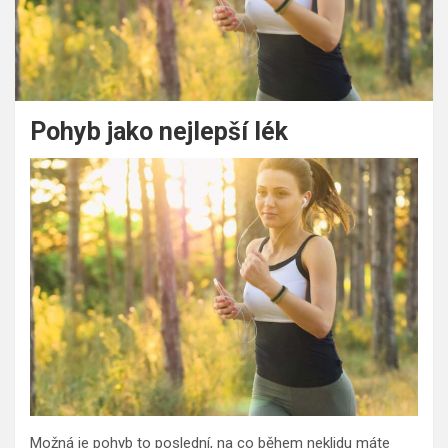
Pohyb jako nejlepší lék
Možná je pohyb to poslední, na co během neklidu máte