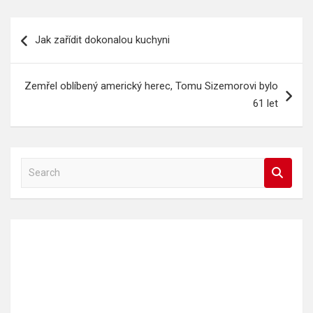
Navigace
Jak zařídit dokonalou kuchyni
pro
příspěvek
Zemřel oblíbený americký herec, Tomu Sizemorovi bylo
61 let
S
e
a
r
c
h