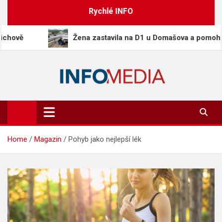
Skip
Rychlé INFO
to
content
Žena zastavila na D1 u Domašova a pomohla při neho
Info-Media.cz
Zprávy, media a souvislosti dneška
Home
Magazin
Pohyb jako nejlepší lék