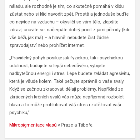
náladu, ale rozhodně je tím, co skutečně pomáhá v klidu
zůstat nebo si klid navodit zpět. Prostě a jednoduše buďte
co nejvíce na vzduchu – okysličí se vám tělo, zlepšíte
zdraví, unavíte se, načerpáte dobrý pocit z jarní přírody (kde
vše běží, jak má) – a hlavně: nebudete číst žádné
zpravodajství nebo prohlížet internet.
„Pravidelný pohyb posiluje jak fyzickou, tak i psychickou
odolnost, budujete si lepší sebedůvěru, vybijete
nadbytečnou energii i stres. Lépe budete zvládat agresivitu,
která je všude kolem. Také pečujte správně o vaše svaly.
Když se začnou zkracovat, dělají problémy. Například ze
zkrácených krčních svalů vás může nepříjemně rozbolet
hlava a to může prohlubovat váš stres i zatěžovat vaši
psychiku,“
Mikropigmentace vlasů
v Praze a Táboře.