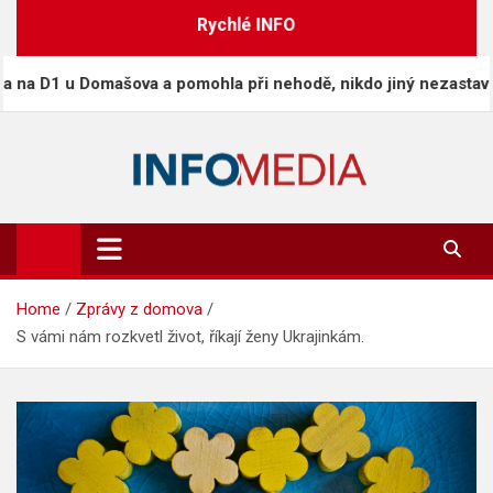
Skip
Rychlé INFO
to
content
 u Domašova a pomohla při nehodě, nikdo jiný nezastavil
Info-Media.cz
Zprávy, media a souvislosti dneška
Home
Zprávy z domova
S vámi nám rozkvetl život, říkají ženy Ukrajinkám.