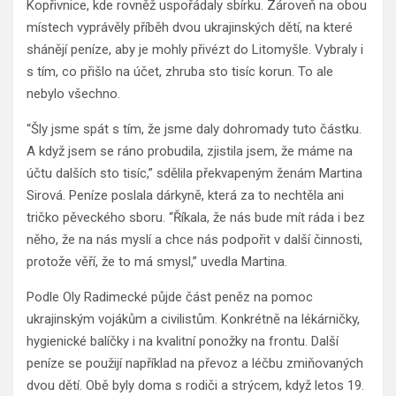
Kopřivnice, kde rovněž uspořádaly sbírku. Zároveň na obou
místech vyprávěly příběh dvou ukrajinských dětí, na které
shánějí peníze, aby je mohly přivézt do Litomyšle. Vybraly i
s tím, co přišlo na účet, zhruba sto tisíc korun. To ale
nebylo všechno.
“Šly jsme spát s tím, že jsme daly dohromady tuto částku.
A když jsem se ráno probudila, zjistila jsem, že máme na
účtu dalších sto tisíc,” sdělila překvapeným ženám Martina
Sirová. Peníze poslala dárkyně, která za to nechtěla ani
tričko pěveckého sboru. “Říkala, že nás bude mít ráda i bez
něho, že na nás myslí a chce nás podpořit v další činnosti,
protože věří, že to má smysl,” uvedla Martina.
Podle Oly Radimecké půjde část peněz na pomoc
ukrajinským vojákům a civilistům. Konkrétně na lékárničky,
hygienické balíčky i na kvalitní ponožky na frontu. Další
peníze se použijí například na převoz a léčbu zmiňovaných
dvou dětí. Obě byly doma s rodiči a strýcem, když letos 19.