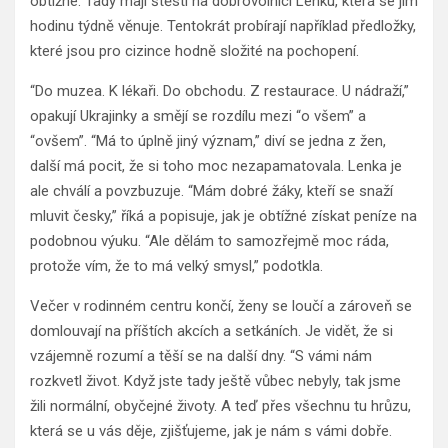
obtížné. Tady mají štěstí na dobrovolnici Lenku, která se jim
hodinu týdně věnuje. Tentokrát probírají například předložky,
které jsou pro cizince hodně složité na pochopení.
“Do muzea. K lékaři. Do obchodu. Z restaurace. U nádraží,”
opakují Ukrajinky a smějí se rozdílu mezi “o všem” a
“ovšem”. “Má to úplně jiný význam,” diví se jedna z žen,
další má pocit, že si toho moc nezapamatovala. Lenka je
ale chválí a povzbuzuje. “Mám dobré žáky, kteří se snaží
mluvit česky,” říká a popisuje, jak je obtížné získat peníze na
podobnou výuku. “Ale dělám to samozřejmě moc ráda,
protože vím, že to má velký smysl,” podotkla.
Večer v rodinném centru končí, ženy se loučí a zároveň se
domlouvají na příštích akcích a setkáních. Je vidět, že si
vzájemně rozumí a těší se na další dny. “S vámi nám
rozkvetl život. Když jste tady ještě vůbec nebyly, tak jsme
žili normální, obyčejné životy. A teď přes všechnu tu hrůzu,
která se u vás děje, zjišťujeme, jak je nám s vámi dobře.