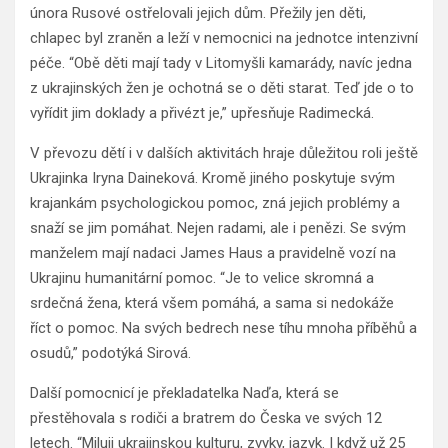
února Rusové ostřelovali jejich dům. Přežily jen děti,
chlapec byl zraněn a leží v nemocnici na jednotce intenzivní
péče. “Obě děti mají tady v Litomyšli kamarády, navíc jedna
z ukrajinských žen je ochotná se o děti starat. Teď jde o to
vyřídit jim doklady a přivézt je,” upřesňuje Radimecká.
V převozu dětí i v dalších aktivitách hraje důležitou roli ještě
Ukrajinka Iryna Daineková. Kromě jiného poskytuje svým
krajankám psychologickou pomoc, zná jejich problémy a
snaží se jim pomáhat. Nejen radami, ale i penězi. Se svým
manželem mají nadaci James Haus a pravidelně vozí na
Ukrajinu humanitární pomoc. “Je to velice skromná a
srdečná žena, která všem pomáhá, a sama si nedokáže
říct o pomoc. Na svých bedrech nese tíhu mnoha příběhů a
osudů,” podotýká Sirová.
Další pomocnicí je překladatelka Naďa, která se
přestěhovala s rodiči a bratrem do Česka ve svých 12
letech. “Miluji ukrajinskou kulturu, zvyky, jazyk. I když už 25