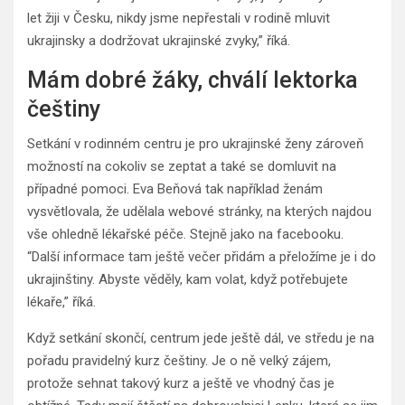
let žiji v Česku, nikdy jsme nepřestali v rodině mluvit
ukrajinsky a dodržovat ukrajinské zvyky,” říká.
Mám dobré žáky, chválí lektorka
češtiny
Setkání v rodinném centru je pro ukrajinské ženy zároveň
možností na cokoliv se zeptat a také se domluvit na
případné pomoci. Eva Beňová tak například ženám
vysvětlovala, že udělala webové stránky, na kterých najdou
vše ohledně lékařské péče. Stejně jako na facebooku.
“Další informace tam ještě večer přidám a přeložíme je i do
ukrajinštiny. Abyste věděly, kam volat, když potřebujete
lékaře,” říká.
Když setkání skončí, centrum jede ještě dál, ve středu je na
pořadu pravidelný kurz češtiny. Je o ně velký zájem,
protože sehnat takový kurz a ještě ve vhodný čas je