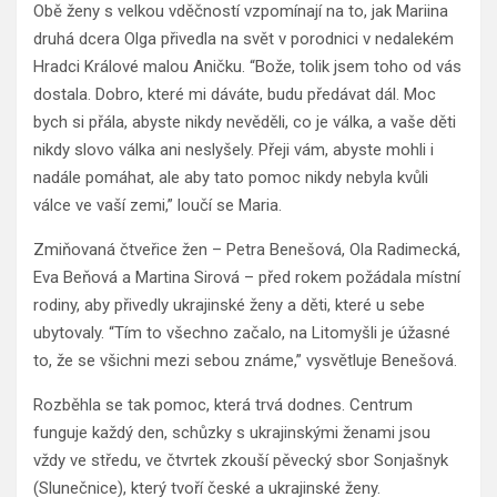
Obě ženy s velkou vděčností vzpomínají na to, jak Mariina
druhá dcera Olga přivedla na svět v porodnici v nedalekém
Hradci Králové malou Aničku. “Bože, tolik jsem toho od vás
dostala. Dobro, které mi dáváte, budu předávat dál. Moc
bych si přála, abyste nikdy nevěděli, co je válka, a vaše děti
nikdy slovo válka ani neslyšely. Přeji vám, abyste mohli i
nadále pomáhat, ale aby tato pomoc nikdy nebyla kvůli
válce ve vaší zemi,” loučí se Maria.
Zmiňovaná čtveřice žen – Petra Benešová, Ola Radimecká,
Eva Beňová a Martina Sirová – před rokem požádala místní
rodiny, aby přivedly ukrajinské ženy a děti, které u sebe
ubytovaly. “Tím to všechno začalo, na Litomyšli je úžasné
to, že se všichni mezi sebou známe,” vysvětluje Benešová.
Rozběhla se tak pomoc, která trvá dodnes. Centrum
funguje každý den, schůzky s ukrajinskými ženami jsou
vždy ve středu, ve čtvrtek zkouší pěvecký sbor Sonjašnyk
(Slunečnice), který tvoří české a ukrajinské ženy.