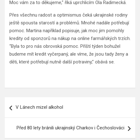
Moc vám za to děkujeme,” říká uprchlicím Ola Radimecká.
Přes všechnu radost a optimismus čeká ukrajinské rodiny
ještě spousta starostí a problémů. Mnohé nadále potřebují
pomoc. Martina například popisuje, jak moc jim pomohly
kredity od sponzorů na nákup na online farmářských trzích.
“Byla to pro nás obrovská pomoc. Příští týden bohužel
budeme mít kredit vyčerpaný, ale víme, že jsou tady ženy a
děti, které potřebují nutně další potraviny,” obává se.
Navigace
V Lánech mizel alkohol
pro
příspěvek
Před 80 lety bránili ukrajinský Charkov i Čechoslováci