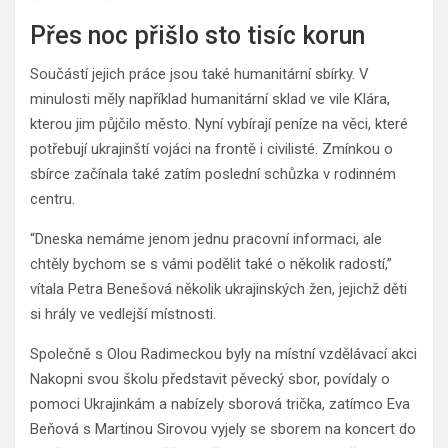
Přes noc přišlo sto tisíc korun
Součástí jejich práce jsou také humanitární sbírky. V
minulosti měly například humanitární sklad ve vile Klára,
kterou jim půjčilo město. Nyní vybírají peníze na věci, které
potřebují ukrajinští vojáci na frontě i civilisté. Zmínkou o
sbírce začínala také zatím poslední schůzka v rodinném
centru.
“Dneska nemáme jenom jednu pracovní informaci, ale
chtěly bychom se s vámi podělit také o několik radostí,”
vítala Petra Benešová několik ukrajinských žen, jejichž děti
si hrály ve vedlejší místnosti.
Společně s Olou Radimeckou byly na místní vzdělávací akci
Nakopni svou školu představit pěvecký sbor, povídaly o
pomoci Ukrajinkám a nabízely sborová trička, zatímco Eva
Beňová s Martinou Sirovou vyjely se sborem na koncert do