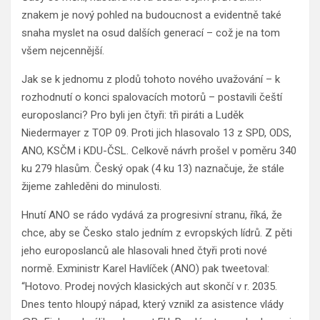
znakem je nový pohled na budoucnost a evidentně také
snaha myslet na osud dalších generací – což je na tom
všem nejcennější.
Jak se k jednomu z plodů tohoto nového uvažování – k
rozhodnutí o konci spalovacích motorů – postavili čeští
europoslanci? Pro byli jen čtyři: tři piráti a Luděk
Niedermayer z TOP 09. Proti jich hlasovalo 13 z SPD, ODS,
ANO, KSČM i KDU-ČSL. Celkově návrh prošel v poměru 340
ku 279 hlasům. Český opak (4 ku 13) naznačuje, že stále
žijeme zahleděni do minulosti.
Hnutí ANO se rádo vydává za progresivní stranu, říká, že
chce, aby se Česko stalo jedním z evropských lídrů. Z pěti
jeho europoslanců ale hlasovali hned čtyři proti nové
normě. Exministr Karel Havlíček (ANO) pak tweetoval:
“Hotovo. Prodej nových klasických aut skončí v r. 2035.
Dnes tento hloupý nápad, který vznikl za asistence vlády