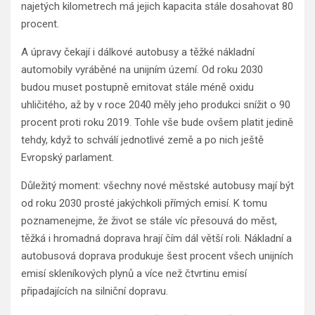
najetých kilometrech má jejich kapacita stále dosahovat 80
procent.
A úpravy čekají i dálkové autobusy a těžké nákladní
automobily vyráběné na unijním území. Od roku 2030
budou muset postupně emitovat stále méně oxidu
uhličitého, až by v roce 2040 měly jeho produkci snížit o 90
procent proti roku 2019. Tohle vše bude ovšem platit jedině
tehdy, když to schválí jednotlivé země a po nich ještě
Evropský parlament.
Důležitý moment: všechny nové městské autobusy mají být
od roku 2030 prosté jakýchkoli přímých emisí. K tomu
poznamenejme, že život se stále víc přesouvá do měst,
těžká i hromadná doprava hrají čím dál větší roli. Nákladní a
autobusová doprava produkuje šest procent všech unijních
emisí skleníkových plynů a více než čtvrtinu emisí
připadajících na silniční dopravu.