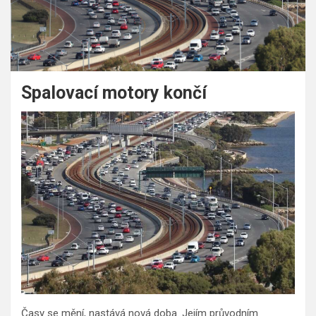
Spalovací motory končí
Časy se mění, nastává nová doba. Jejím průvodním