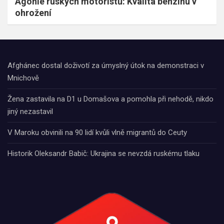
Agónie ruských motoristů: Kvalita benzinu v
ohrožení
Afghánec dostal doživotí za úmyslný útok na demonstraci v
Mnichově
Žena zastavila na D1 u Domašova a pomohla při nehodě, nikdo
jiný nezastavil
V Maroku obvinili na 90 lidí kvůli vlně migrantů do Ceuty
Historik Oleksandr Babič: Ukrajina se nevzdá ruskému tlaku