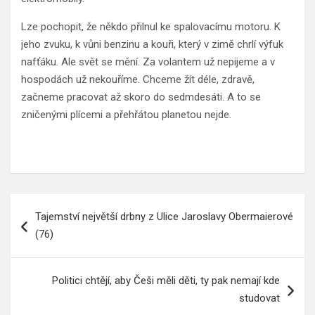
Lze pochopit, že někdo přilnul ke spalovacímu motoru. K
jeho zvuku, k vůni benzinu a kouři, který v zimě chrlí výfuk
nafťáku. Ale svět se mění. Za volantem už nepijeme a v
hospodách už nekouříme. Chceme žít déle, zdravě,
začneme pracovat až skoro do sedmdesáti. A to se
zničenými plícemi a přehřátou planetou nejde.
Navigace
Tajemství největší drbny z Ulice Jaroslavy Obermaierové
pro
(76)
příspěvek
Politici chtějí, aby Češi měli děti, ty pak nemají kde
studovat