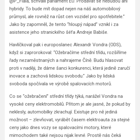
@P_Fiala, schválil parlament EU. Prodávat se nebudou ani
hybridy. To bude mít dopad nejen na náš automobilový
průmysl, ale rovněž na růst cen vozidel pro spotřebitele.”
Jako by zapomněl, že tento “hloupý nápad” vznikl i za
asistence jeho stranického šéfa Andreje Babiše.
Havlíčkoval pak i europoslanec Alexandr Vondra (ODS),
když si zaprorokoval: “Ožebračíme střední třídu, rozšíříme
řady nezaměstnaných a nahrajeme Číně. Budu hlasovat
proti v naději, že dáme šanci konkurenci, která jedině zaručí
inovace a zachová lidskou svobodu.” Jako by lidská
svoboda spočívala ve výrobě spalovacích motorů.
Co se “ožebračení” střední třídy týká, narážel Vondra na
vysoké ceny elektromobilů. Přitom je ale jasné, že pokud by
neklesly, automobilky zkrachují. Existuje pro ně jediná
možnost – zlevňovat, vyrábět časem elektroauta za stejné
ceny jako dnes vozy se spalovacími motory, které
mimochodem také nejsou nijak levné. Prostě nás čeká