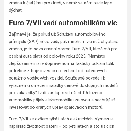
změna k čistšímu prostředí, v němž se nám bude lépe
dýchat.
Euro 7/VII vadí automobilkám víc
Zajímavé je, že pokud už Sdružení automobilového
průmyslu (SAP) něco vadí, pak mnohem víc než chystaná
změna, je to nová emisní norma Euro 7/VII, která má pro
osobní auta platit od poloviny roku 2025. “Namísto
zlepšování emisí v dopravě norma fakticky odklání tolik
potřebné zdroje investic do technologií bateriových,
potažmo vodíkových vozidel. Současně povede i k
výraznému omezení nabídky cenově dostupných modelů
pro zákazníky,” tvrdí zástupci sdružení. Přeloženo:
automobilky přijaly elektromobilitu za svou a nechtějí už
investovat do drahých úprav spalovacích motorů.
Euro 7/VII se ovšem týká i těch elektrických. Vymezuje
například životnost baterií – po pěti letech a sto tisících