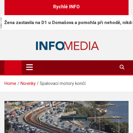
Skip
Rychlé INFO
to
content
stavila na D1 u Domašova a pomohla při nehodě, nikdo jiný neza
Info-Media.cz
Zprávy, media a souvislosti dneška
Home
Novinky
Spalovací motory končí