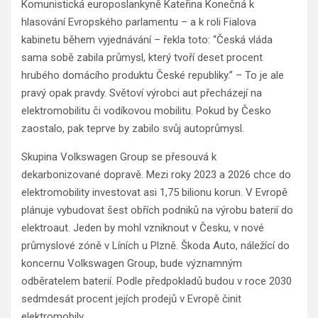
Komunistická europoslankyně Kateřina Konečná k
hlasování Evropského parlamentu – a k roli Fialova
kabinetu během vyjednávání – řekla toto: “Česká vláda
sama sobě zabila průmysl, který tvoří deset procent
hrubého domácího produktu České republiky.” – To je ale
pravý opak pravdy. Světoví výrobci aut přecházejí na
elektromobilitu či vodíkovou mobilitu. Pokud by Česko
zaostalo, pak teprve by zabilo svůj autoprůmysl.
Skupina Volkswagen Group se přesouvá k
dekarbonizované dopravě. Mezi roky 2023 a 2026 chce do
elektromobility investovat asi 1,75 bilionu korun. V Evropě
plánuje vybudovat šest obřích podniků na výrobu baterií do
elektroaut. Jeden by mohl vzniknout v Česku, v nové
průmyslové zóně v Líních u Plzně. Škoda Auto, náležící do
koncernu Volkswagen Group, bude významným
odběratelem baterií. Podle předpokladů budou v roce 2030
sedmdesát procent jejích prodejů v Evropě činit
elektromobily.