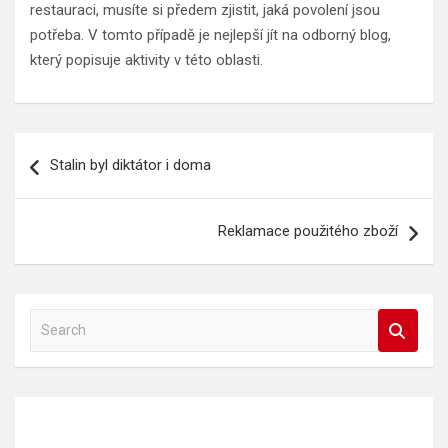
restauraci, musíte si předem zjistit, jaká povolení jsou
potřeba. V tomto případě je nejlepší jít na odborný blog,
který popisuje aktivity v této oblasti.
Navigace
Stalin byl diktátor i doma
pro
příspěvek
Reklamace použitého zboží
S
e
a
r
c
h