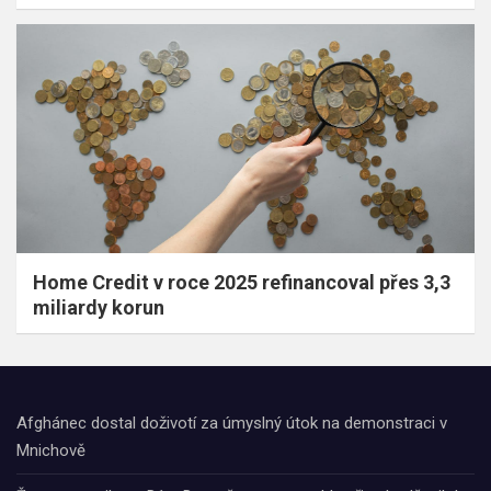
Home Credit v roce 2025 refinancoval přes 3,3
miliardy korun
Afghánec dostal doživotí za úmyslný útok na demonstraci v
Mnichově