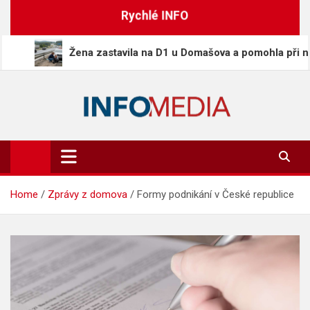
Skip
Rychlé INFO
to
content
Žena zastavila na D1 u Domašova a pomohla při nehodě, n
Info-Media.cz
Zprávy, media a souvislosti dneška
Home
Zprávy z domova
Formy podnikání v České republice