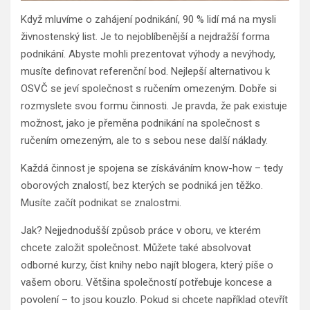
Když mluvíme o zahájení podnikání, 90 % lidí má na mysli
živnostenský list. Je to nejoblíbenější a nejdražší forma
podnikání. Abyste mohli prezentovat výhody a nevýhody,
musíte definovat referenční bod. Nejlepší alternativou k
OSVČ se jeví společnost s ručením omezeným. Dobře si
rozmyslete svou formu činnosti. Je pravda, že pak existuje
možnost, jako je přeměna podnikání na společnost s
ručením omezeným, ale to s sebou nese další náklady.
Každá činnost je spojena se získáváním know-how – tedy
oborových znalostí, bez kterých se podniká jen těžko.
Musíte začít podnikat se znalostmi.
Jak? Nejjednodušší způsob práce v oboru, ve kterém
chcete založit společnost. Můžete také absolvovat
odborné kurzy, číst knihy nebo najít blogera, který píše o
vašem oboru. Většina společností potřebuje koncese a
povolení – to jsou kouzlo. Pokud si chcete například otevřít