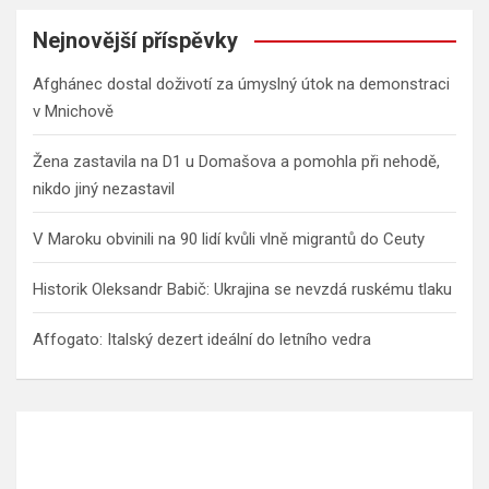
Nejnovější příspěvky
Afghánec dostal doživotí za úmyslný útok na demonstraci
v Mnichově
Žena zastavila na D1 u Domašova a pomohla při nehodě,
nikdo jiný nezastavil
V Maroku obvinili na 90 lidí kvůli vlně migrantů do Ceuty
Historik Oleksandr Babič: Ukrajina se nevzdá ruskému tlaku
Affogato: Italský dezert ideální do letního vedra