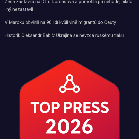
Žena zastavila na D1 u Domašova a pomohla při nehodě, nikdo
jiný nezastavil
V Maroku obvinili na 90 lidí kvůli vlně migrantů do Ceuty
Historik Oleksandr Babič: Ukrajina se nevzdá ruskému tlaku