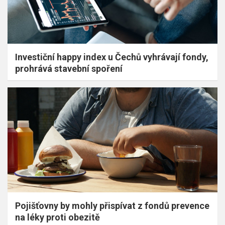
Investiční happy index u Čechů vyhrávají fondy,
prohrává stavební spoření
Pojišťovny by mohly přispívat z fondů prevence
na léky proti obezitě