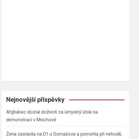
h
Nejnovější příspěvky
Afghánec dostal doživotí za úmyslný útok na
demonstraci v Mnichově
Žena zastavila na D1 u Domašova a pomohla při nehodě,