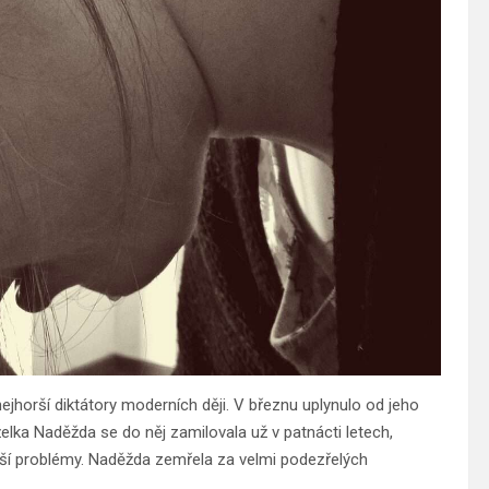
ejhorší diktátory moderních ději. V březnu uplynulo od jeho
želka Naděžda se do něj zamilovala už v patnácti letech,
lší problémy. Naděžda zemřela za velmi podezřelých