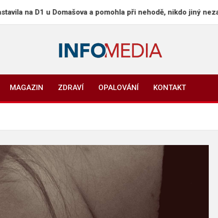
na D1 u Domašova a pomohla při nehodě, nikdo jiný nezastavil
Info-Media.cz
Zprávy, media a souvislosti dneška
MAGAZIN
ZDRAVÍ
OPALOVÁNÍ
KONTAKT