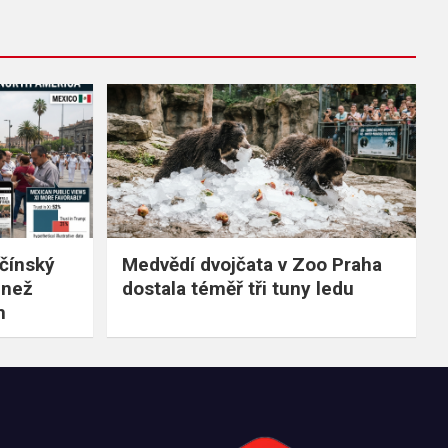
čínský
Medvědí dvojčata v Zoo Praha
 než
dostala téměř tři tuny ledu
m