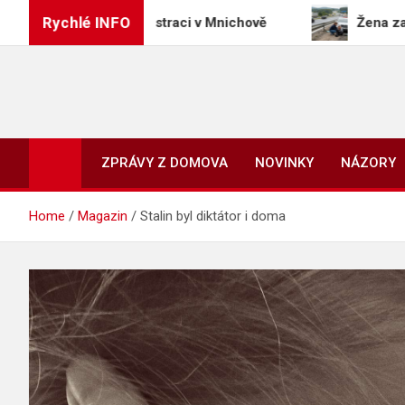
Skip
Rychlé INFO
ý útok na demonstraci v Mnichově
Žena zastavila 
to
content
ZPRÁVY Z DOMOVA
NOVINKY
NÁZORY
Home
Magazin
Stalin byl diktátor i doma