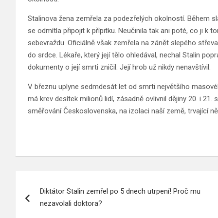
Stalinova žena zemřela za podezřelých okolností. Během slav
se odmítla připojit k přípitku. Neučinila tak ani poté, co ji k
sebevraždu. Oficiálně však zemřela na zánět slepého střeva. A
do srdce. Lékaře, který její tělo ohledával, nechal Stalin po
dokumenty o její smrti zničil. Její hrob už nikdy nenavštívil.
V březnu uplyne sedmdesát let od smrti největšího masovéh
má krev desítek milionů lidí, zásadně ovlivnil dějiny 20. i 21. s
směřování Československa, na izolaci naší země, trvající ně
Navigace
Diktátor Stalin zemřel po 5 dnech utrpení! Proč mu
pro
nezavolali doktora?