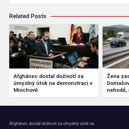
příspěvek
Related Posts
Afghánec dostal doživotí za
Žena zas
úmyslný útok na demonstraci v
Domašov
Mnichově
nehodě, 
Afghánec dostal doživotí za úmyslný útok na