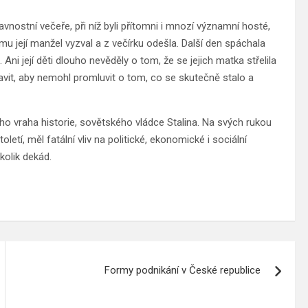
nostní večeře, při níž byli přítomni i mnozí významní hosté,
 tomu její manžel vyzval a z večírku odešla. Další den spáchala
ni její děti dlouho nevěděly o tom, že se jejich matka střelila
pravit, aby nemohl promluvit o tom, co se skutečně stalo a
o vraha historie, sovětského vládce Stalina. Na svých rukou
toletí, měl fatální vliv na politické, ekonomické i sociální
kolik dekád.
Formy podnikání v České republice