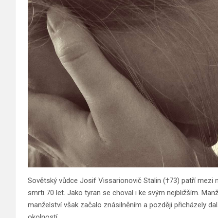
Sovětský vůdce Josif Vissarionovič Stalin (†73) patří mezi n
smrti 70 let. Jako tyran se choval i ke svým nejbližším. Man
manželství však začalo znásilněním a později přicházely da
okolností.