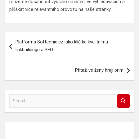
můžeme dosáhnout vyššího umístění ve vyhledávačích a
přilákat více relevantního provozu na naše stránky.
Navigace
Platforma Softconic.cz jako klíč ke kvalitnímu
pro
linkbuildingu a SEO
příspěvek
Přitažlivé ženy hrají prim
S
e
a
r
c
h