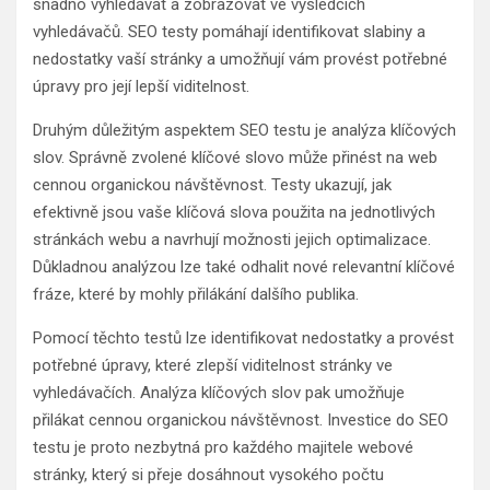
snadno vyhledávat a zobrazovat ve výsledcích
vyhledávačů. SEO testy pomáhají identifikovat slabiny a
nedostatky vaší stránky a umožňují vám provést potřebné
úpravy pro její lepší viditelnost.
Druhým důležitým aspektem SEO testu je analýza klíčových
slov. Správně zvolené klíčové slovo může přinést na web
cennou organickou návštěvnost. Testy ukazují, jak
efektivně jsou vaše klíčová slova použita na jednotlivých
stránkách webu a navrhují možnosti jejich optimalizace.
Důkladnou analýzou lze také odhalit nové relevantní klíčové
fráze, které by mohly přilákání dalšího publika.
Pomocí těchto testů lze identifikovat nedostatky a provést
potřebné úpravy, které zlepší viditelnost stránky ve
vyhledávačích. Analýza klíčových slov pak umožňuje
přilákat cennou organickou návštěvnost. Investice do SEO
testu je proto nezbytná pro každého majitele webové
stránky, který si přeje dosáhnout vysokého počtu