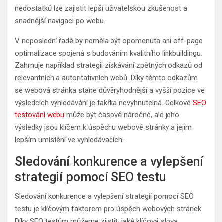
nedostatků lze zajistit lepší uživatelskou zkušenost a
snadnější navigaci po webu.
V neposlední řadě by neměla být opomenuta ani off-page
optimalizace spojená s budováním kvalitního linkbuildingu.
Zahrnuje například strategii získávání zpětných odkazů od
relevantních a autoritativních webů. Díky těmto odkazům
se webová stránka stane důvěryhodnější a vyšší pozice ve
výsledcích vyhledávání je takřka nevyhnutelná. Celkové
SEO
testování webu
může být časově náročné, ale jeho
výsledky jsou klíčem k úspěchu webové stránky a jejím
lepším umístění ve vyhledávačích.
Sledování konkurence a vylepšení
strategií pomocí SEO testu
Sledování konkurence a vylepšení strategií pomocí SEO
testu je klíčovým faktorem pro úspěch webových stránek.
Díky SEO testům můžeme zjistit, jaké klíčová slova