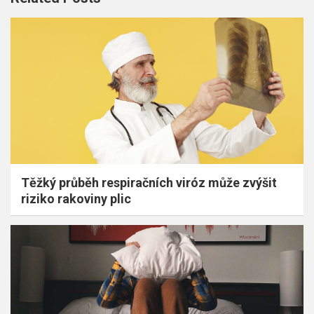
Těžký průběh respiračních viróz může zvýšit
riziko rakoviny plic